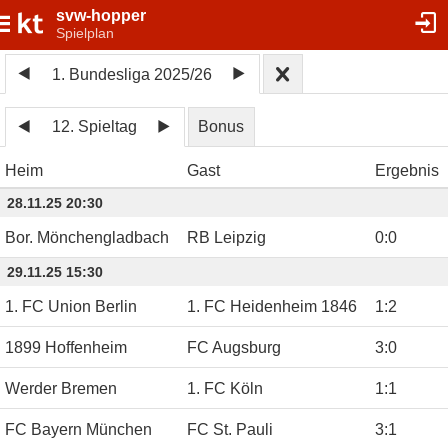
svw-hopper
Spielplan
1. Bundesliga 2025/26
12. Spieltag
Bonus
Heim
Gast
Ergebnis
28.11.25 20:30
Bor. Mönchengladbach
RB Leipzig
0
:
0
29.11.25 15:30
1. FC Union Berlin
1. FC Heidenheim 1846
1
:
2
1899 Hoffenheim
FC Augsburg
3
:
0
Werder Bremen
1. FC Köln
1
:
1
FC Bayern München
FC St. Pauli
3
:
1