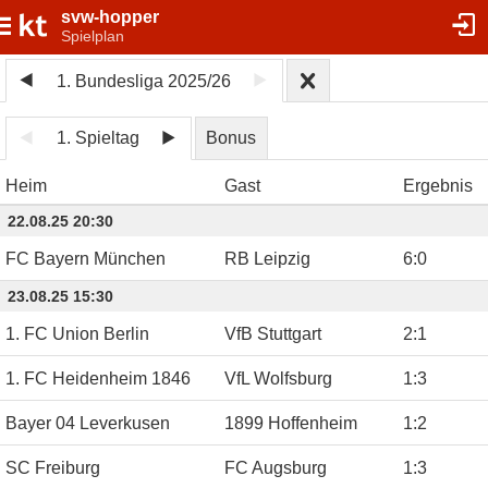
svw-hopper
Spielplan
1. Bundesliga 2025/26
1. Spieltag
Bonus
Heim
Gast
Ergebnis
22.08.25 20:30
FC Bayern München
RB Leipzig
6
:
0
23.08.25 15:30
1. FC Union Berlin
VfB Stuttgart
2
:
1
1. FC Heidenheim 1846
VfL Wolfsburg
1
:
3
Bayer 04 Leverkusen
1899 Hoffenheim
1
:
2
SC Freiburg
FC Augsburg
1
:
3