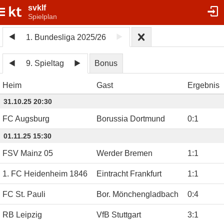
svklf
Spielplan
1. Bundesliga 2025/26
9. Spieltag
Bonus
Heim
Gast
Ergebnis
31.10.25 20:30
FC Augsburg
Borussia Dortmund
0
:
1
01.11.25 15:30
FSV Mainz 05
Werder Bremen
1
:
1
1. FC Heidenheim 1846
Eintracht Frankfurt
1
:
1
FC St. Pauli
Bor. Mönchengladbach
0
:
4
RB Leipzig
VfB Stuttgart
3
:
1