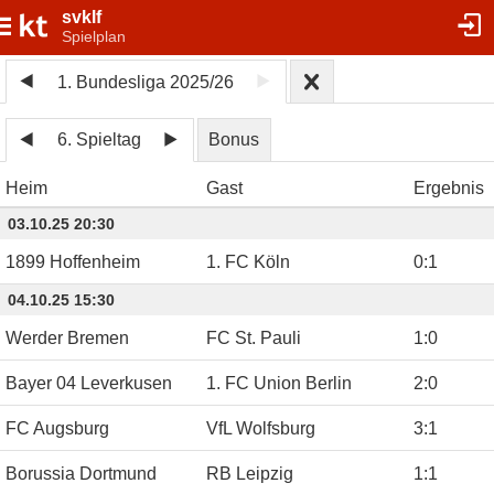
svklf
Spielplan
1. Bundesliga 2025/26
6. Spieltag
Bonus
Heim
Gast
Ergebnis
03.10.25 20:30
1899 Hoffenheim
1. FC Köln
0
:
1
04.10.25 15:30
Werder Bremen
FC St. Pauli
1
:
0
Bayer 04 Leverkusen
1. FC Union Berlin
2
:
0
FC Augsburg
VfL Wolfsburg
3
:
1
Borussia Dortmund
RB Leipzig
1
:
1