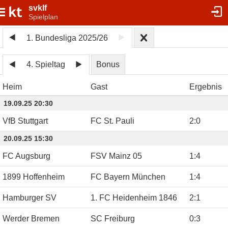
svklf
Spielplan
1. Bundesliga 2025/26
4. Spieltag
Bonus
Heim
Gast
Ergebnis
19.09.25 20:30
VfB Stuttgart
FC St. Pauli
2
:
0
20.09.25 15:30
FC Augsburg
FSV Mainz 05
1
:
4
1899 Hoffenheim
FC Bayern München
1
:
4
Hamburger SV
1. FC Heidenheim 1846
2
:
1
Werder Bremen
SC Freiburg
0
:
3