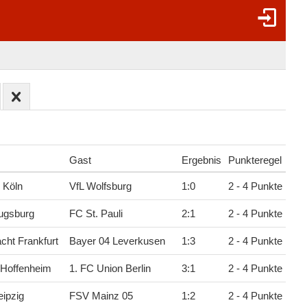
Gast
Ergebnis
Punkteregel
 Köln
VfL Wolfsburg
1
:
0
2 - 4 Punkte
ugsburg
FC St. Pauli
2
:
1
2 - 4 Punkte
acht Frankfurt
Bayer 04 Leverkusen
1
:
3
2 - 4 Punkte
 Hoffenheim
1. FC Union Berlin
3
:
1
2 - 4 Punkte
ipzig
FSV Mainz 05
1
:
2
2 - 4 Punkte