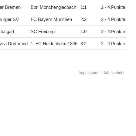
er Bremen
Bor. Mönchengladbach
1
:
1
2 - 4 Punkte
urger SV
FC Bayern München
2
:
2
2 - 4 Punkte
tuttgart
SC Freiburg
1
:
0
2 - 4 Punkte
ssia Dortmund
1. FC Heidenheim 1846
3
:
2
2 - 4 Punkte
Impressum
Datenschutz