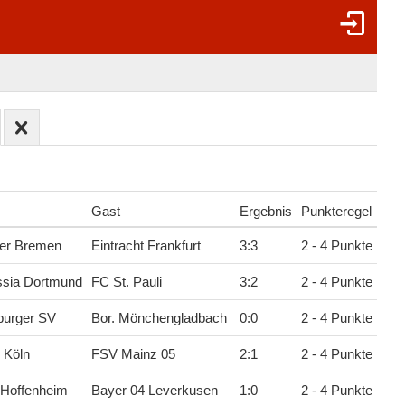
Gast
Ergebnis
Punkteregel
er Bremen
Eintracht Frankfurt
3
:
3
2 - 4 Punkte
ssia Dortmund
FC St. Pauli
3
:
2
2 - 4 Punkte
urger SV
Bor. Mönchengladbach
0
:
0
2 - 4 Punkte
 Köln
FSV Mainz 05
2
:
1
2 - 4 Punkte
 Hoffenheim
Bayer 04 Leverkusen
1
:
0
2 - 4 Punkte