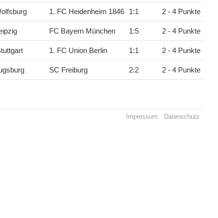
olfsburg
1. FC Heidenheim 1846
1
:
1
2 - 4 Punkte
ipzig
FC Bayern München
1
:
5
2 - 4 Punkte
tuttgart
1. FC Union Berlin
1
:
1
2 - 4 Punkte
ugsburg
SC Freiburg
2
:
2
2 - 4 Punkte
Impressum
Datenschutz