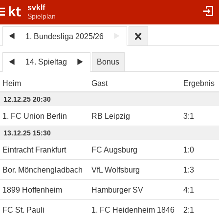
svklf
Spielplan
1. Bundesliga 2025/26
14. Spieltag
Bonus
Heim
Gast
Ergebnis
12.12.25 20:30
1. FC Union Berlin
RB Leipzig
3
:
1
13.12.25 15:30
Eintracht Frankfurt
FC Augsburg
1
:
0
Bor. Mönchengladbach
VfL Wolfsburg
1
:
3
1899 Hoffenheim
Hamburger SV
4
:
1
FC St. Pauli
1. FC Heidenheim 1846
2
:
1