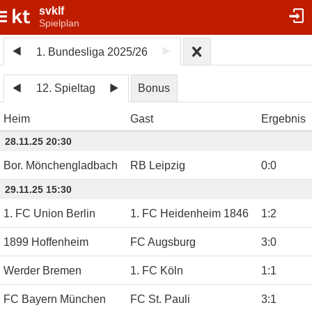
svklf
Spielplan
1. Bundesliga 2025/26
12. Spieltag
Bonus
Heim
Gast
Ergebnis
28.11.25 20:30
Bor. Mönchengladbach
RB Leipzig
0
:
0
29.11.25 15:30
1. FC Union Berlin
1. FC Heidenheim 1846
1
:
2
1899 Hoffenheim
FC Augsburg
3
:
0
Werder Bremen
1. FC Köln
1
:
1
FC Bayern München
FC St. Pauli
3
:
1