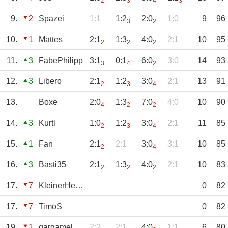
2
3
4
3
9.
2
Spazei
1:1
1:2
2:0
1:0
9
96
3
2
10.
1
Mattes
2:1
1:3
4:0
2:1
10
95
2
2
2
11.
3
FabePhilipp
3:1
0:1
6:0
3:0
14
93
3
4
2
12.
3
Libero
2:1
1:2
3:0
2:1
13
91
2
3
4
13.
Boxe
2:0
1:3
7:0
4:0
10
90
4
2
2
14.
3
Kurtl
1:0
1:2
3:0
2:1
11
85
2
3
4
15.
1
Fan
2:1
2:1
3:0
3:1
10
85
2
4
16.
3
Basti35
2:1
1:3
4:0
2:1
10
83
2
2
2
17.
7
KleinerHecht
0
82
17.
7
TimoS
0
82
19.
1
gargamel
2:2
2:1
4:0
1:1
6
80