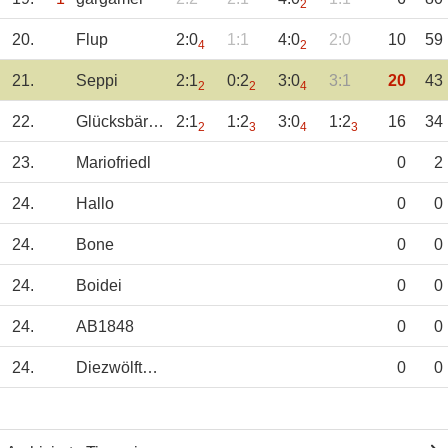
2
20.
Flup
2:0
1:1
4:0
2:0
10
59
4
2
21.
Seppi
2:1
0:2
3:0
3:1
20
43
2
2
4
22.
Glücksbärchen
2:1
1:2
3:0
1:2
16
34
2
3
4
3
23.
Mariofriedl
0
2
24.
Hallo
0
0
24.
Bone
0
0
24.
Boidei
0
0
24.
AB1848
0
0
24.
DiezwölfteFrau
0
0