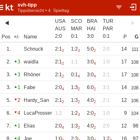
svh-tipp
Tippübersicht • 4. Spieltag
USA
SCO
BRA
TUR
AUS
MAR
HAI
PAR
2
:
0
0
:
1
3
:
0
0
:
1
Pos
+/-
Name
P
G
1.
Schnuck
2:1
1:2
5:0
2:0
14
111
2
3
2
2.
3
waidla
2:1
1:1
3:0
1:0
17
108
2
4
3.
3
Rhöner
2:1
0:1
3:0
2:1
17
108
2
4
4
3.
1
Fabe
2:0
1:3
6:0
3:1
14
108
4
2
2
5.
2
Hardy_San
2:1
1:3
4:0
2:1
12
106
2
2
2
6.
4
LucaProsser
1:2
1:2
2:0
1:0
9
104
3
2
7.
1
Elias
2:0
1:3
4:0
2:0
12
98
4
2
2
8.
4
Joe
1:0
2:3
3:0
1:2
16
97