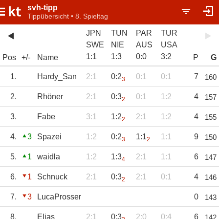
svh-tipp
Tippübersicht • 8. Spieltag
JPN
TUN
PAR
TUR
SWE
NIE
AUS
USA
1
:
1
1
:
3
0
:
0
3
:
2
Pos
+/-
Name
P
G
1.
Hardy_San
2:1
0:2
0:1
0:1
7
160
3
2.
Rhöner
2:1
0:3
0:1
1:2
4
157
2
3.
Fabe
3:1
1:2
2:1
1:2
4
155
2
4.
3
Spazei
1:2
0:2
1:1
1:1
9
150
3
2
5.
1
waidla
1:2
1:3
2:1
1:1
6
147
4
6.
1
Schnuck
2:1
0:3
2:1
0:1
4
146
2
7.
3
LucaProsser
0
143
8.
Elias
2:1
0:3
2:0
0:4
6
142