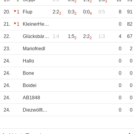
2
2
3
20.
1
Flup
2:2
0:3
0:0
0:5
8
91
2
2
4
21.
1
KleinerHecht
0
82
22.
Glücksbärchen
1:4
1:5
2:2
1:3
4
67
2
2
23.
Mariofriedl
0
2
24.
Hallo
0
0
24.
Bone
0
0
24.
Boidei
0
0
24.
AB1848
0
0
24.
DiezwölfteFrau
0
0