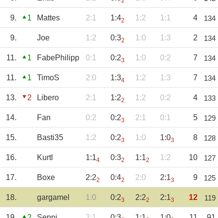
2
9.
1
Mattes
2:1
1:4
1:2
1:1
4
134
2
9.
Joe
1:2
0:3
1:0
1:3
2
134
2
11.
1
FabePhilipp
0:1
0:2
1:0
0:2
7
134
3
11.
1
TimoS
2:0
1:3
1:2
1:3
7
134
4
13.
2
Libero
2:1
1:2
1:2
0:2
4
133
2
14.
Fan
0:2
0:2
2:1
0:1
5
129
3
15.
Basti35
1:2
0:2
1:0
1:0
8
128
3
3
16.
Kurtl
1:1
0:3
1:1
1:2
10
127
4
2
2
17.
Boxe
2:2
0:4
2:0
2:1
9
125
2
2
3
18.
gargamel
1:0
0:2
2:2
2:1
12
119
3
2
3
19.
2
Seppi
2:1
0:3
1:1
1:0
11
91