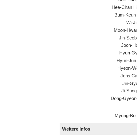
Hee-Chan 
Bum-Keun
Wi-J
Moon-Hwan
Jin-Seob
Joon-H
Hyun-G
Hyun-Jun
Hyeon-W
Jens Ca
Jin-Gy
Ji-Sun
Dong-Gyeon
Myung-Bo
Weitere Infos