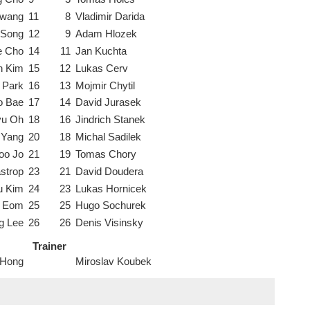
Hwang
11
8
Vladimir Darida
 Song
12
9
Adam Hlozek
e Cho
14
11
Jan Kuchta
 Kim
15
12
Lukas Cerv
 Park
16
13
Mojmir Chytil
o Bae
17
14
David Jurasek
yu Oh
18
16
Jindrich Stanek
 Yang
20
18
Michal Sadilek
oo Jo
21
19
Tomas Chory
strop
23
21
David Doudera
u Kim
24
23
Lukas Hornicek
g Eom
25
25
Hugo Sochurek
g Lee
26
26
Denis Visinsky
Trainer
 Hong
Miroslav Koubek