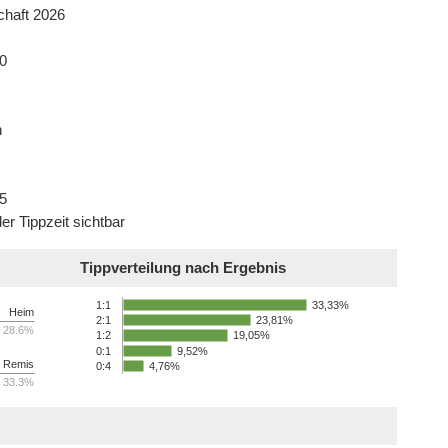
chaft 2026
0
n
5
er Tippzeit sichtbar
Tippverteilung nach Ergebnis
33,33%
1:1
Heim
23,81%
2:1
28.6%
19,05%
1:2
0:1
9,52%
Remis
0:4
4,76%
33.3%