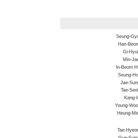
Seung-Gy
Han-Beo
Gi-Hyu
Min-Ja
In-Beom 
Seung-Ho
Jae-Sun
Tae-Seo
Kang-I
Young-Woo
Heung-Mi
Tae-Hyeo
Gue-Sun