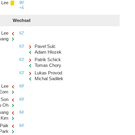
 Lee
90'
+6
Wechsel
 Lee
62'
wang
63'
Pavel Sulc
Adam Hlozek
63'
Patrik Schick
Tomas Chory
63'
Lukas Provod
Michal Sadilek
 Lee
69'
 Eom
 Son
69'
u Oh
wang
84'
 Kim
Paik
84'
Park