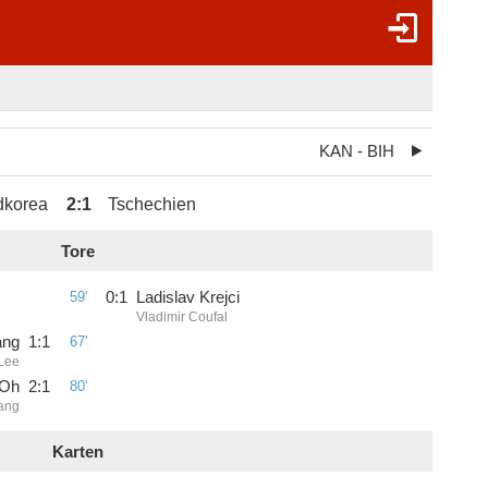
KAN - BIH
dkorea
2
:
1
Tschechien
Tore
59'
0
:
1
Ladislav Krejci
Vladimir Coufal
ang
1
:
1
67'
 Lee
 Oh
2
:
1
80'
ang
Karten