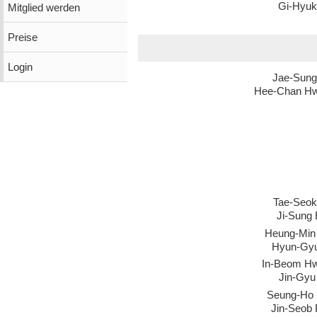
Gi-Hyuk
Mitglied werden
Preise
Login
Jae-Sung
Hee-Chan H
Tae-Seok
Ji-Sung
Heung-Min
Hyun-Gy
In-Beom H
Jin-Gyu
Seung-Ho 
Jin-Seob 