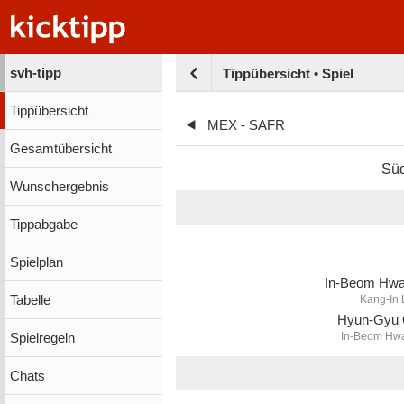
svh-tipp
Tippübersicht • Spiel
Tippübersicht
MEX - SAFR
Gesamtübersicht
Sü
Wunschergebnis
Tippabgabe
Spielplan
In-Beom Hw
Tabelle
Kang-In
Hyun-Gyu
In-Beom Hw
Spielregeln
Chats