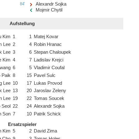
84'
Alexandr Sojka
Mojmir Chytil
Aufstellung
u Kim
1
1
Matej Kovar
m Lee
2
4
Robin Hranac
k Lee
3
6
Stepan Chaloupek
e Kim
4
7
Ladislav Krejci
Hwang
6
5
Vladimir Coufal
 Paik
8
15
Pavel Sulc
g Lee
10
17
Lukas Provod
k Lee
13
20
Jaroslav Zeleny
n Lee
19
22
Tomas Soucek
 Seol
22
24
Alexandr Sojka
n Son
7
10
Patrik Schick
Ersatzspieler
n Kim
5
2
David Zima
g Cho
9
3
Tomas Holes