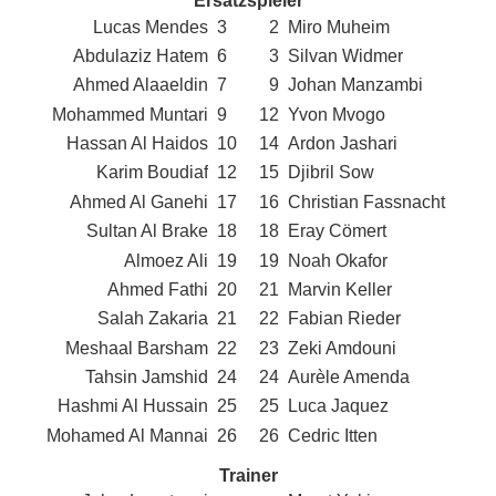
Ersatzspieler
Lucas Mendes
3
2
Miro Muheim
Abdulaziz Hatem
6
3
Silvan Widmer
Ahmed Alaaeldin
7
9
Johan Manzambi
Mohammed Muntari
9
12
Yvon Mvogo
Hassan Al Haidos
10
14
Ardon Jashari
Karim Boudiaf
12
15
Djibril Sow
Ahmed Al Ganehi
17
16
Christian Fassnacht
Sultan Al Brake
18
18
Eray Cömert
Almoez Ali
19
19
Noah Okafor
Ahmed Fathi
20
21
Marvin Keller
Salah Zakaria
21
22
Fabian Rieder
Meshaal Barsham
22
23
Zeki Amdouni
Tahsin Jamshid
24
24
Aurèle Amenda
Hashmi Al Hussain
25
25
Luca Jaquez
Mohamed Al Mannai
26
26
Cedric Itten
Trainer