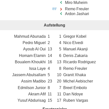
Miro Muheim
89'
Remo Freuler
Ardon Jashari
Aufstellung
Mahmud Abunada
1
1
Gregor Kobel
Pedro Miguel
2
4
Nico Elvedi
Ayoub Al Oui
13
5
Manuel Akanji
Homam Elamin
14
6
Denis Zakaria
Boualem Khoukhi
16
13
Ricardo Rodriguez
Issa Laye
4
8
Remo Freuler
Jassem Abulsallam
5
10
Granit Xhaka
Assim Madibo
23
20
Michel Aebischer
Edmilson Junior
8
7
Breel Embolo
Akram Afif
11
11
Dan Ndoye
Yusuf Abdurisag
15
17
Ruben Vargas