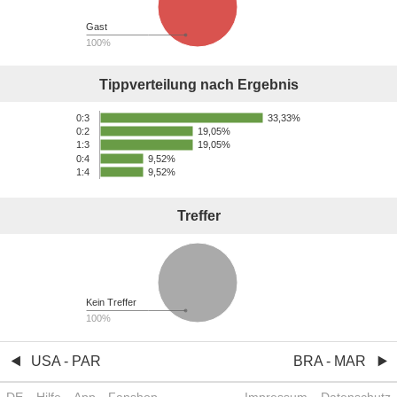
Gast
100%
Tippverteilung nach Ergebnis
33,33%
0:3
19,05%
0:2
19,05%
1:3
0:4
9,52%
1:4
9,52%
Treffer
Kein Treffer
100%
USA - PAR
BRA - MAR