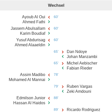
Wechsel
Ayoub Al Oui
60'
Ahmed Fathi
Jassem Abulsallam
60'
Karim Boudiaf
Yusuf Abdurisag
60'
Ahmed Alaaeldin
65'
Dan Ndoye
Johan Manzambi
65'
Michel Aebischer
Fabian Rieder
Assim Madibo
78'
Mohamed Al Mannai
79'
Ruben Vargas
Zeki Amdouni
Edmilson Junior
88'
Hassan Al Haidos
89'
Ricardo Rodriguez