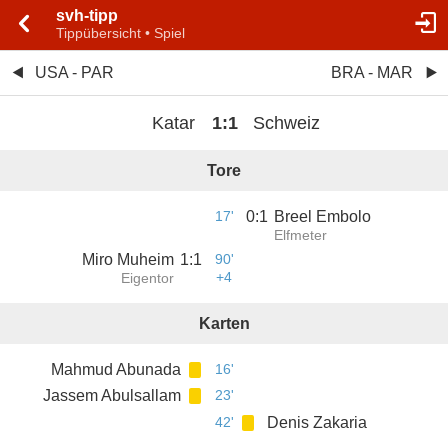
svh-tipp
Tippübersicht • Spiel
USA - PAR
BRA - MAR
Katar
1
:
1
Schweiz
Tore
17'
0
:
1
Breel Embolo
Elfmeter
Miro Muheim
1
:
1
90'
+4
Eigentor
Karten
Mahmud Abunada
16'
Jassem Abulsallam
23'
42'
Denis Zakaria