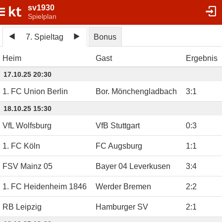
sv1930
Spielplan
7. Spieltag
Bonus
Heim
Gast
Ergebnis
17.10.25 20:30
1. FC Union Berlin
Bor. Mönchengladbach
3
:
1
18.10.25 15:30
VfL Wolfsburg
VfB Stuttgart
0
:
3
1. FC Köln
FC Augsburg
1
:
1
FSV Mainz 05
Bayer 04 Leverkusen
3
:
4
1. FC Heidenheim 1846
Werder Bremen
2
:
2
RB Leipzig
Hamburger SV
2
:
1