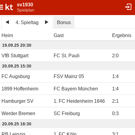
sv1930
Spielplan
4. Spieltag
Bonus
Heim
Gast
Ergebnis
19.09.25 20:30
VfB Stuttgart
FC St. Pauli
2
:
0
20.09.25 15:30
FC Augsburg
FSV Mainz 05
1
:
4
1899 Hoffenheim
FC Bayern München
1
:
4
Hamburger SV
1. FC Heidenheim 1846
2
:
1
Werder Bremen
SC Freiburg
0
:
3
20.09.25 18:30
RB Leipzig
1. FC Köln
3
:
1