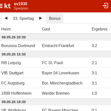
sv1930
Spielplan
33. Spieltag
Bonus
Heim
Gast
Ergebnis
08.05.26 20:30
Borussia Dortmund
Eintracht Frankfurt
3
:
2
09.05.26 15:30
RB Leipzig
FC St. Pauli
2
:
1
VfB Stuttgart
Bayer 04 Leverkusen
3
:
1
FC Augsburg
Bor. Mönchengladbach
3
:
1
1899 Hoffenheim
Werder Bremen
1
:
0
09.05.26 18:30
VfL Wolfsburg
FC Bayern München
0
:
1