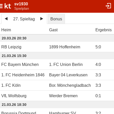
sv1930
Spielplan
27. Spieltag
Bonus
Heim
Gast
Ergebnis
20.03.26 20:30
RB Leipzig
1899 Hoffenheim
5
:
0
21.03.26 15:30
FC Bayern München
1. FC Union Berlin
4
:
0
1. FC Heidenheim 1846
Bayer 04 Leverkusen
3
:
3
1. FC Köln
Bor. Mönchengladbach
3
:
3
VfL Wolfsburg
Werder Bremen
0
:
1
21.03.26 18:30
Borussia Dortmund
Hamburger SV
3
:
2