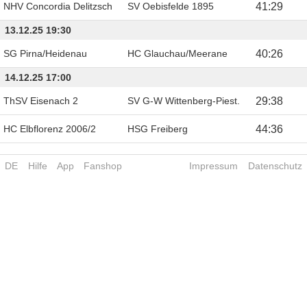
NHV Concordia Delitzsch
SV Oebisfelde 1895
41
:
29
13.12.25 19:30
SG Pirna/Heidenau
HC Glauchau/Meerane
40
:
26
14.12.25 17:00
ThSV Eisenach 2
SV G-W Wittenberg-Piest.
29
:
38
HC Elbflorenz 2006/2
HSG Freiberg
44
:
36
DE
Hilfe
App
Fanshop
Impressum
Datenschutz