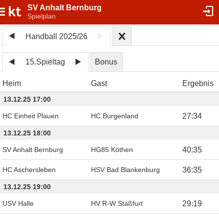
SV Anhalt Bernburg
Spielplan
Handball 2025/26
15.Spieltag
Bonus
Heim
Gast
Ergebnis
13.12.25 17:00
HC Einheit Plauen
HC Burgenland
27
:
34
13.12.25 18:00
SV Anhalt Bernburg
HG85 Köthen
40
:
35
HC Aschersleben
HSV Bad Blankenburg
36
:
35
13.12.25 19:00
USV Halle
HV R-W Staßfurt
29
:
19