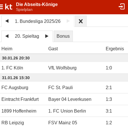
Die Abseits-Könige
Spielplan
1. Bundesliga 2025/26
20. Spieltag
Bonus
Heim
Gast
Ergebnis
30.01.26 20:30
1. FC Köln
VfL Wolfsburg
1
:
0
31.01.26 15:30
FC Augsburg
FC St. Pauli
2
:
1
Eintracht Frankfurt
Bayer 04 Leverkusen
1
:
3
1899 Hoffenheim
1. FC Union Berlin
3
:
1
RB Leipzig
FSV Mainz 05
1
:
2