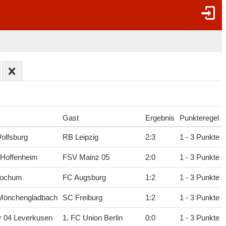
Gast
Ergebnis
Punkteregel
olfsburg
RB Leipzig
2
:
3
1 - 3 Punkte
 Hoffenheim
FSV Mainz 05
2
:
0
1 - 3 Punkte
Bochum
FC Augsburg
1
:
2
1 - 3 Punkte
 Mönchengladbach
SC Freiburg
1
:
2
1 - 3 Punkte
r 04 Leverkusen
1. FC Union Berlin
0
:
0
1 - 3 Punkte