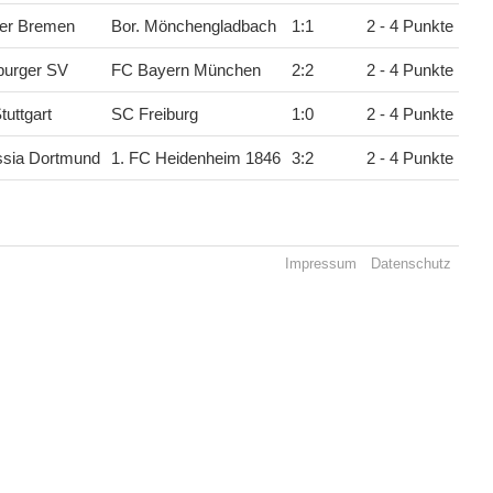
er Bremen
Bor. Mönchengladbach
1
:
1
2 - 4 Punkte
urger SV
FC Bayern München
2
:
2
2 - 4 Punkte
tuttgart
SC Freiburg
1
:
0
2 - 4 Punkte
ssia Dortmund
1. FC Heidenheim 1846
3
:
2
2 - 4 Punkte
Impressum
Datenschutz