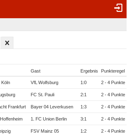
Gast
Ergebnis
Punkteregel
 Köln
VfL Wolfsburg
1
:
0
2 - 4 Punkte
ugsburg
FC St. Pauli
2
:
1
2 - 4 Punkte
acht Frankfurt
Bayer 04 Leverkusen
1
:
3
2 - 4 Punkte
 Hoffenheim
1. FC Union Berlin
3
:
1
2 - 4 Punkte
ipzig
FSV Mainz 05
1
:
2
2 - 4 Punkte