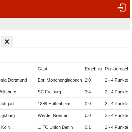
Gast
Ergebnis
Punkteregel
ssia Dortmund
Bor. Mönchengladbach
2
:
0
2 - 4 Punkte
olfsburg
SC Freiburg
3
:
4
2 - 4 Punkte
tuttgart
1899 Hoffenheim
0
:
0
2 - 4 Punkte
ugsburg
Werder Bremen
0
:
0
2 - 4 Punkte
 Köln
1. FC Union Berlin
0
:
1
2 - 4 Punkte