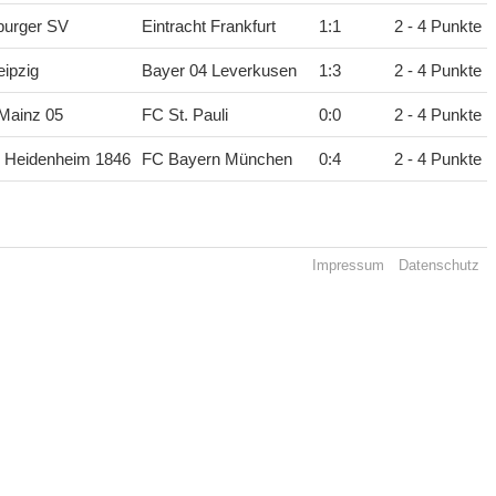
urger SV
Eintracht Frankfurt
1
:
1
2 - 4 Punkte
ipzig
Bayer 04 Leverkusen
1
:
3
2 - 4 Punkte
Mainz 05
FC St. Pauli
0
:
0
2 - 4 Punkte
C Heidenheim 1846
FC Bayern München
0
:
4
2 - 4 Punkte
Impressum
Datenschutz