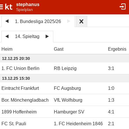
stephanus
Spielplan
1. Bundesliga 2025/26
14. Spieltag
Heim
Gast
Ergebnis
12.12.25 20:30
1. FC Union Berlin
RB Leipzig
3
:
1
13.12.25 15:30
Eintracht Frankfurt
FC Augsburg
1
:
0
Bor. Mönchengladbach
VfL Wolfsburg
1
:
3
1899 Hoffenheim
Hamburger SV
4
:
1
FC St. Pauli
1. FC Heidenheim 1846
2
:
1