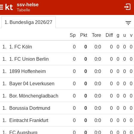
ssv-helse
Tabelle
1. Bundesliga 2026/27
Sp
Pkt
Tore
Diff
g
u
v
1.
1. FC Köln
0
0
0:0
0
0
0
0
1.
1. FC Union Berlin
0
0
0:0
0
0
0
0
1.
1899 Hoffenheim
0
0
0:0
0
0
0
0
1.
Bayer 04 Leverkusen
0
0
0:0
0
0
0
0
1.
Bor. Mönchengladbach
0
0
0:0
0
0
0
0
1.
Borussia Dortmund
0
0
0:0
0
0
0
0
1.
Eintracht Frankfurt
0
0
0:0
0
0
0
0
1.
FC Augsburg
0
0
0:0
0
0
0
0