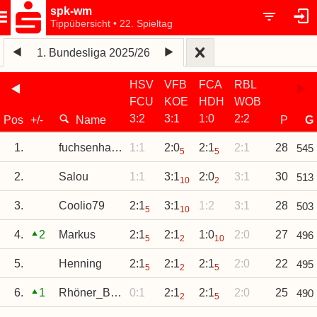
spk-wm
Tippübersicht • 22. Spieltag
1. Bundesliga 2025/26
HSV
VFB
FCA
RBL
FCU
KOE
HDH
WOB
3
:
2
3
:
1
1
:
0
2
:
2
Pos
+/-
Name
P
G
1.
fuchsenhausen
1:1
2:0
2:1
2:1
28
545
5
5
2.
Salou
1:1
3:1
2:0
3:1
30
513
10
2
3.
Coolio79
2:1
3:1
1:2
3:1
28
503
5
10
4.
2
Markus
2:1
2:1
1:0
2:0
27
496
5
2
10
5.
Henning
2:1
2:1
2:1
2:0
22
495
5
2
5
6.
1
Rhöner_Bub
0:1
2:1
2:1
2:0
25
490
2
5