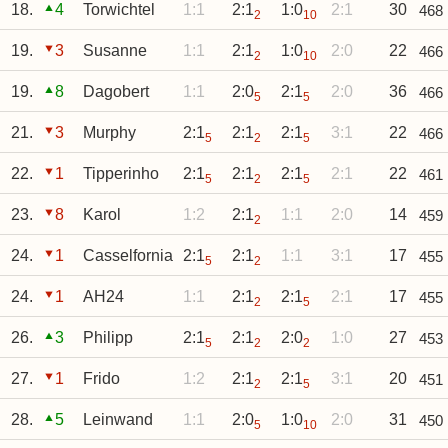
18.
4
Torwichtel
1:1
2:1
1:0
2:1
30
468
2
10
19.
3
Susanne
1:1
2:1
1:0
2:0
22
466
2
10
19.
8
Dagobert
1:1
2:0
2:1
2:0
36
466
5
5
21.
3
Murphy
2:1
2:1
2:1
3:1
22
466
5
2
5
22.
1
Tipperinho
2:1
2:1
2:1
2:1
22
461
5
2
5
23.
8
Karol
1:2
2:1
1:1
2:0
14
459
2
24.
1
Casselfornia
2:1
2:1
1:1
3:1
17
455
5
2
24.
1
AH24
1:1
2:1
2:1
2:1
17
455
2
5
26.
3
Philipp
2:1
2:1
2:0
1:0
27
453
5
2
2
27.
1
Frido
1:2
2:1
2:1
3:1
20
451
2
5
28.
5
Leinwand
1:1
2:0
1:0
2:0
31
450
5
10