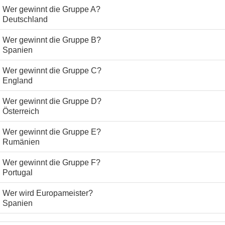
Wer gewinnt die Gruppe A?
Deutschland
Wer gewinnt die Gruppe B?
Spanien
Wer gewinnt die Gruppe C?
England
Wer gewinnt die Gruppe D?
Österreich
Wer gewinnt die Gruppe E?
Rumänien
Wer gewinnt die Gruppe F?
Portugal
Wer wird Europameister?
Spanien