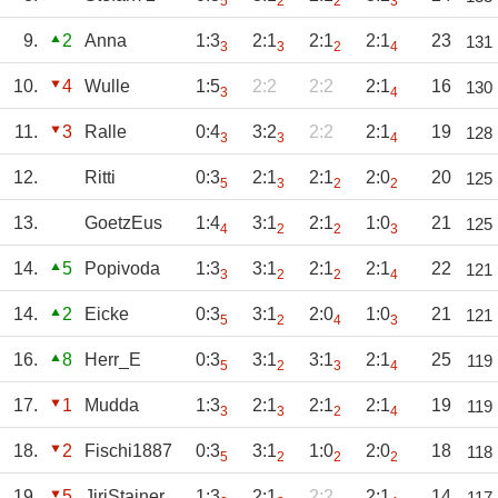
5
2
2
3
9.
2
Anna
1:3
2:1
2:1
2:1
23
131
3
3
2
4
10.
4
Wulle
1:5
2:2
2:2
2:1
16
130
3
4
11.
3
Ralle
0:4
3:2
2:2
2:1
19
128
3
3
4
12.
Ritti
0:3
2:1
2:1
2:0
20
125
5
3
2
2
13.
GoetzEus
1:4
3:1
2:1
1:0
21
125
4
2
2
3
14.
5
Popivoda
1:3
3:1
2:1
2:1
22
121
3
2
2
4
14.
2
Eicke
0:3
3:1
2:0
1:0
21
121
5
2
4
3
16.
8
Herr_E
0:3
3:1
3:1
2:1
25
119
5
2
3
4
17.
1
Mudda
1:3
2:1
2:1
2:1
19
119
3
3
2
4
18.
2
Fischi1887
0:3
3:1
1:0
2:0
18
118
5
2
2
2
19.
5
JiriStajner
1:3
2:1
2:2
2:1
14
117