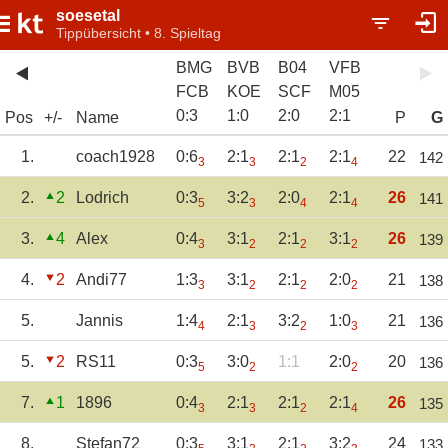
soesetal
Tippübersicht • 8. Spieltag
BMG
BVB
B04
VFB
FCB
KOE
SCF
M05
0
:
3
1
:
0
2
:
0
2
:
1
Pos
+/-
Name
P
G
1.
coach1928
0:6
2:1
2:1
2:1
22
142
3
3
2
4
2.
2
Lodrich
0:3
3:2
2:0
2:1
26
141
5
3
4
4
3.
4
Alex
0:4
3:1
2:1
3:1
26
139
3
2
2
2
4.
2
Andi77
1:3
3:1
2:1
2:0
21
138
3
2
2
2
5.
Jannis
1:4
2:1
3:2
1:0
21
136
4
3
2
3
5.
2
RS11
0:3
3:0
1:1
2:0
20
136
5
2
2
7.
1
1896
0:4
2:1
2:1
2:1
26
135
3
3
2
4
8.
Stefan72
0:3
3:1
2:1
3:2
24
133