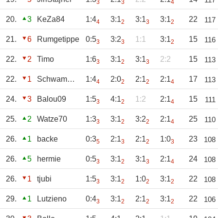
3
3
4
20.
3
KeZa84
1:4
3:1
3:1
3:1
22
117
4
2
3
2
21.
6
Rumgetippe
0:5
3:2
1:1
3:1
15
116
3
3
2
22.
2
Timo
1:6
3:1
3:1
2:2
15
113
3
2
3
22.
1
Schwammerl1860
1:4
2:0
2:1
2:1
17
113
4
2
2
4
24.
3
Balou09
1:5
4:1
1:2
2:1
15
111
3
2
4
25.
2
Watze70
1:3
3:1
3:2
2:1
25
110
3
2
2
4
26.
1
backe
0:3
2:1
2:1
1:0
23
108
5
3
2
3
26.
5
hermie
0:5
3:1
3:1
2:1
24
108
3
2
3
4
26.
1
tjubi
1:5
3:1
1:0
3:1
22
108
3
2
2
2
29.
1
Lutzieno
0:4
3:1
2:1
3:1
22
106
3
2
2
2