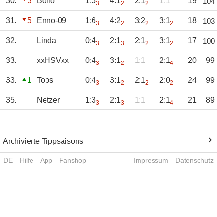
30.
3
Bollo
1:5
4:1
2:1
1:1
19
104
3
2
2
31.
5
Enno-09
1:6
4:2
3:2
3:1
18
103
3
2
2
2
32.
Linda
0:4
2:1
2:1
3:1
17
100
3
3
2
2
33.
xxHSVxx
0:4
3:1
1:1
2:1
20
99
3
2
4
33.
1
Tobs
0:4
3:1
2:1
2:0
24
99
3
2
2
2
35.
Netzer
1:3
2:1
1:1
2:1
21
89
3
3
4
Archivierte Tippsaisons
DE
Hilfe
App
Fanshop
Impressum
Datenschutz