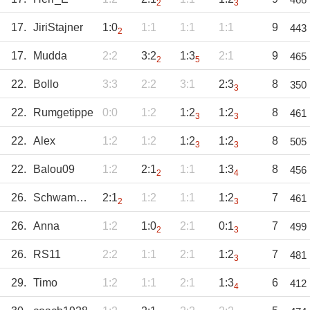
2
3
17.
JiriStajner
1:0
1:1
1:1
1:1
9
443
2
17.
Mudda
2:2
3:2
1:3
2:1
9
465
2
5
22.
Bollo
3:3
2:2
3:1
2:3
8
350
3
22.
Rumgetippe
0:0
1:2
1:2
1:2
8
461
3
3
22.
Alex
1:2
1:2
1:2
1:2
8
505
3
3
22.
Balou09
1:2
2:1
1:1
1:3
8
456
2
4
26.
Schwammerl1860
2:1
1:2
1:1
1:2
7
461
2
3
26.
Anna
1:2
1:0
2:1
0:1
7
499
2
3
26.
RS11
2:2
1:1
2:1
1:2
7
481
3
29.
Timo
1:2
1:1
2:1
1:3
6
412
4