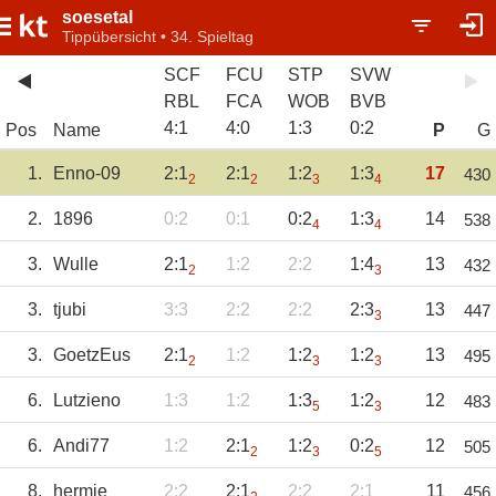
soesetal
Tippübersicht • 34. Spieltag
SCF
FCU
STP
SVW
RBL
FCA
WOB
BVB
4
:
1
4
:
0
1
:
3
0
:
2
Pos
Name
P
G
1.
Enno-09
2:1
2:1
1:2
1:3
17
430
2
2
3
4
2.
1896
0:2
0:1
0:2
1:3
14
538
4
4
3.
Wulle
2:1
1:2
2:2
1:4
13
432
2
3
3.
tjubi
3:3
2:2
2:2
2:3
13
447
3
3.
GoetzEus
2:1
1:2
1:2
1:2
13
495
2
3
3
6.
Lutzieno
1:3
1:2
1:3
1:2
12
483
5
3
6.
Andi77
1:2
2:1
1:2
0:2
12
505
2
3
5
8.
hermie
2:2
2:1
2:2
2:1
11
456