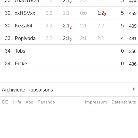
30.
coach1928
1:2
2:1
2:2
2:2
5
474
2
30.
xxHSVxx
0:2
1:1
0:0
1:2
5
459
3
30.
KeZa84
2:2
2:1
2:1
2:2
5
409
2
33.
Popivoda
2:2
2:1
2:1
2:1
4
481
2
34.
Tobs
0
356
34.
Eicke
0
436
Archivierte Tippsaisons
DE
Hilfe
App
Fanshop
Impressum
Datenschutz