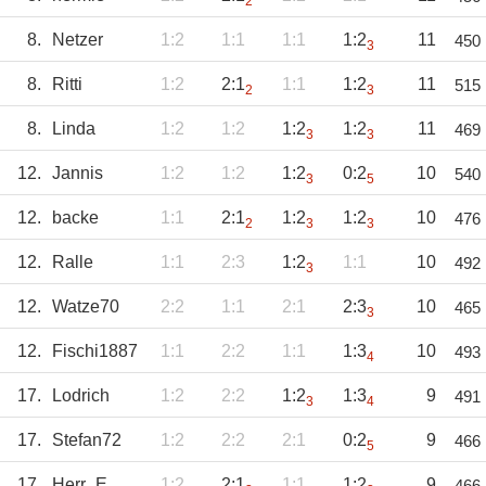
2
8.
Netzer
1:2
1:1
1:1
1:2
11
450
3
8.
Ritti
1:2
2:1
1:1
1:2
11
515
2
3
8.
Linda
1:2
1:2
1:2
1:2
11
469
3
3
12.
Jannis
1:2
1:2
1:2
0:2
10
540
3
5
12.
backe
1:1
2:1
1:2
1:2
10
476
2
3
3
12.
Ralle
1:1
2:3
1:2
1:1
10
492
3
12.
Watze70
2:2
1:1
2:1
2:3
10
465
3
12.
Fischi1887
1:1
2:2
1:1
1:3
10
493
4
17.
Lodrich
1:2
2:2
1:2
1:3
9
491
3
4
17.
Stefan72
1:2
2:2
2:1
0:2
9
466
5
17.
Herr_E
1:2
2:1
1:1
1:2
9
466