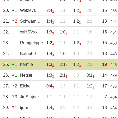
3
3
3
20.
1
Watze70
2:4
1:1
1:2
2:0
15
455
3
3
21.
2
Schwammerl1860
1:4
1:2
1:2
2:1
13
454
3
3
22.
xxHSVxx
1:3
1:0
2:1
1:0
15
454
3
3
23.
Rumgetippe
1:2
1:1
1:2
2:1
15
453
4
3
24.
Balou09
1:4
1:0
1:0
2:1
13
448
3
3
25.
1
hermie
1:3
2:1
1:2
2:1
19
445
3
3
3
26.
1
Netzer
1:3
2:1
3:0
0:1
14
439
3
3
3
27.
2
Eicke
0:4
1:3
1:1
1:2
17
436
3
3
28.
3
JiriStajner
1:1
1:1
2:1
1:1
7
434
29.
1
tjubi
1:4
2:2
2:2
3:1
13
434
3