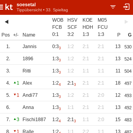
soesetal
Tippübersicht • 33. Spieltag
WOB
HSV
KOE
M05
FCB
SCF
HDH
FCU
0
:
1
3
:
2
1
:
3
1
:
3
Pos
+/-
Name
P
G
1.
Jannis
0:3
1:2
2:1
2:1
13
530
3
2.
1896
1:3
1:2
2:1
2:1
13
524
3
3.
Ritti
1:3
1:2
1:1
1:1
11
504
3
4.
1
Alex
1:2
2:1
2:1
2:1
18
497
4
3
5.
1
Andi77
1:3
1:2
2:1
2:0
12
493
3
6.
Anna
1:3
1:1
2:1
2:1
13
492
3
7.
3
Fischi1887
1:2
2:1
1:1
2:0
15
483
4
3
8.
1
Ralle
1:2
1:1
2:2
1:1
13
482