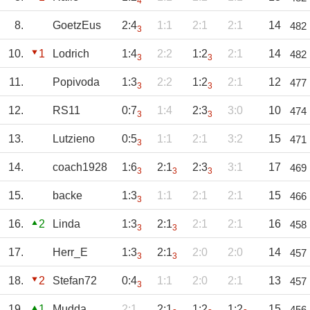
4
8.
GoetzEus
2:4
1:1
2:1
2:1
14
482
3
10.
1
Lodrich
1:4
2:2
1:2
2:1
14
482
3
3
11.
Popivoda
1:3
2:2
1:2
2:1
12
477
3
3
12.
RS11
0:7
1:4
2:3
3:0
10
474
3
3
13.
Lutzieno
0:5
1:1
2:1
3:2
15
471
3
14.
coach1928
1:6
2:1
2:3
3:1
17
469
3
3
3
15.
backe
1:3
1:1
2:1
2:1
15
466
3
16.
2
Linda
1:3
2:1
2:1
2:1
16
458
3
3
17.
Herr_E
1:3
2:1
2:0
2:0
14
457
3
3
18.
2
Stefan72
0:4
1:1
2:0
2:1
13
457
3
19.
1
Mudda
2:1
2:1
1:2
1:2
15
456