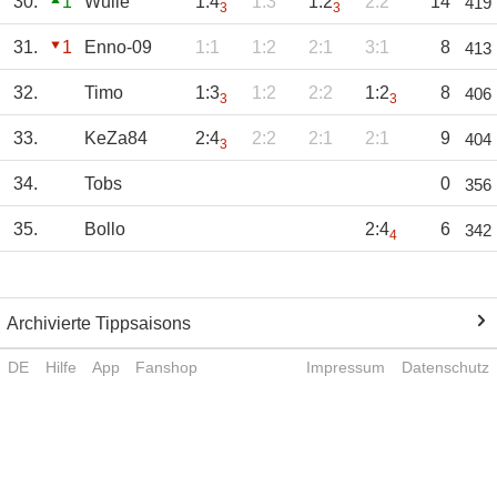
30.
1
Wulle
1:4
1:3
1:2
2:2
14
419
3
3
31.
1
Enno-09
1:1
1:2
2:1
3:1
8
413
32.
Timo
1:3
1:2
2:2
1:2
8
406
3
3
33.
KeZa84
2:4
2:2
2:1
2:1
9
404
3
34.
Tobs
0
356
35.
Bollo
2:4
6
342
4
Archivierte Tippsaisons
DE
Hilfe
App
Fanshop
Impressum
Datenschutz