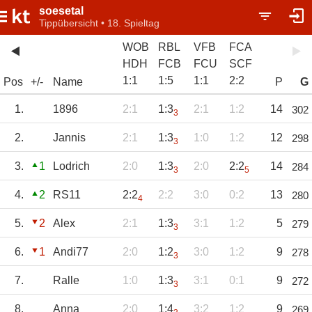
soesetal
Tippübersicht • 18. Spieltag
WOB
RBL
VFB
FCA
HDH
FCB
FCU
SCF
1
:
1
1
:
5
1
:
1
2
:
2
Pos
+/-
Name
P
G
1.
1896
2:1
1:3
2:1
1:2
14
302
3
2.
Jannis
2:1
1:3
1:0
1:2
12
298
3
3.
1
Lodrich
2:0
1:3
2:0
2:2
14
284
3
5
4.
2
RS11
2:2
2:2
3:0
0:2
13
280
4
5.
2
Alex
2:1
1:3
3:1
1:2
5
279
3
6.
1
Andi77
2:0
1:2
3:0
1:2
9
278
3
7.
Ralle
1:0
1:3
3:1
0:1
9
272
3
8.
Anna
2:0
1:4
3:2
1:2
9
269