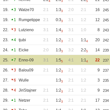
4
3
5
19.
3
Watze70
2:1
1:3
2:0
2:1
16
245
3
19.
1
Rumgetippe
2:1
0:3
3:1
1:2
12
245
3
22.
3
Lutzieno
3:1
1:4
3:1
1:0
8
243
3
23.
4
tjubi
2:1
1:2
2:1
1:1
20
242
3
4
24.
1
Eicke
2:0
1:3
3:2
2:2
14
239
3
5
25.
7
Enno-09
3:1
1:5
4:1
1:1
22
237
5
4
26.
3
Balou09
2:1
1:2
2:1
1:2
9
237
3
27.
6
Wulle
1:3
2:1
1:2
3
235
3
28.
4
JiriStajner
2:1
1:2
2:1
1:2
9
234
3
29.
1
Netzer
2:1
1:2
2:1
2:1
17
234
3