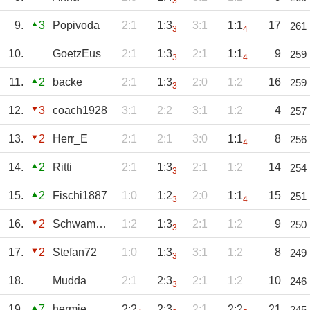
3
9.
3
Popivoda
2:1
1:3
3:1
1:1
17
261
3
4
10.
GoetzEus
2:1
1:3
2:1
1:1
9
259
3
4
11.
2
backe
2:1
1:3
2:0
1:2
16
259
3
12.
3
coach1928
3:1
2:2
3:1
1:2
4
257
13.
2
Herr_E
2:1
2:1
3:0
1:1
8
256
4
14.
2
Ritti
2:1
1:3
2:1
1:2
14
254
3
15.
2
Fischi1887
1:0
1:2
2:0
1:1
15
251
3
4
16.
2
Schwammerl1860
1:2
1:3
2:1
1:2
9
250
3
17.
2
Stefan72
1:0
1:3
3:1
1:2
8
249
3
18.
Mudda
2:1
2:3
2:1
1:2
10
246
3
19.
7
hermie
2:2
2:3
2:1
2:2
21
245