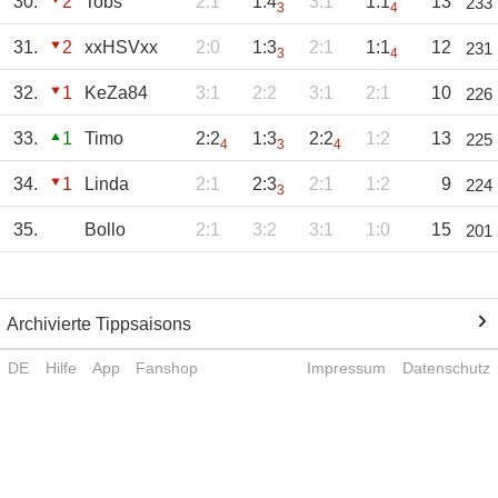
30.
2
Tobs
2:1
1:4
3:1
1:1
13
233
3
4
31.
2
xxHSVxx
2:0
1:3
2:1
1:1
12
231
3
4
32.
1
KeZa84
3:1
2:2
3:1
2:1
10
226
33.
1
Timo
2:2
1:3
2:2
1:2
13
225
4
3
4
34.
1
Linda
2:1
2:3
2:1
1:2
9
224
3
35.
Bollo
2:1
3:2
3:1
1:0
15
201
Archivierte Tippsaisons
DE
Hilfe
App
Fanshop
Impressum
Datenschutz