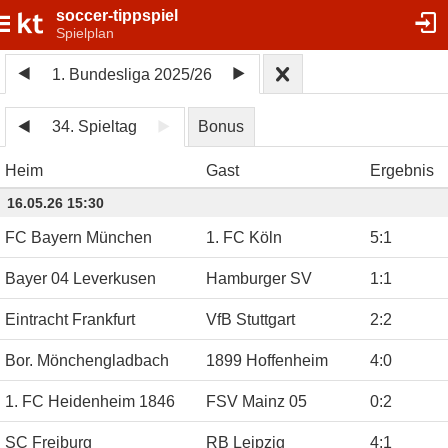
soccer-tippspiel
Spielplan
1. Bundesliga 2025/26
34. Spieltag
Bonus
Heim
Gast
Ergebnis
16.05.26 15:30
FC Bayern München
1. FC Köln
5
:
1
Bayer 04 Leverkusen
Hamburger SV
1
:
1
Eintracht Frankfurt
VfB Stuttgart
2
:
2
Bor. Mönchengladbach
1899 Hoffenheim
4
:
0
1. FC Heidenheim 1846
FSV Mainz 05
0
:
2
SC Freiburg
RB Leipzig
4
:
1