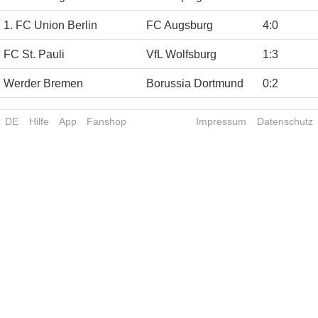
1. FC Union Berlin
FC Augsburg
4
:
0
FC St. Pauli
VfL Wolfsburg
1
:
3
Werder Bremen
Borussia Dortmund
0
:
2
DE
Hilfe
App
Fanshop
Impressum
Datenschutz