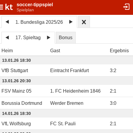
soccer-tippspiel
Spielplan
1. Bundesliga 2025/26
17. Spieltag
Bonus
Heim
Gast
Ergebnis
13.01.26 18:30
VfB Stuttgart
Eintracht Frankfurt
3
:
2
13.01.26 20:30
FSV Mainz 05
1. FC Heidenheim 1846
2
:
1
Borussia Dortmund
Werder Bremen
3
:
0
14.01.26 18:30
VfL Wolfsburg
FC St. Pauli
2
:
1