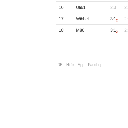
16.
Uli61
2:3
2:
17.
Wibbel
3:1
2:
2
18.
M80
3:1
2:
2
DE
Hilfe
App
Fanshop