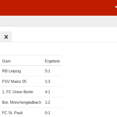
Gast
Ergebnis
RB Leipzig
5
:
1
FSV Mainz 05
1
:
3
1. FC Union Berlin
4
:
1
Bor. Mönchengladbach
1
:
2
FC St. Pauli
0
:
1