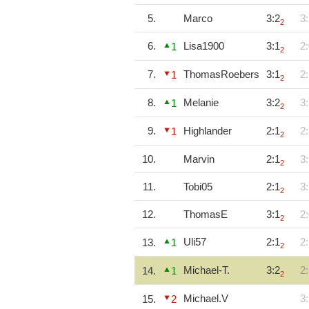
5.
Marco
3:2
3:
2
6.
Lisa1900
3:1
2:
1
2
7.
ThomasRoebers
3:1
2:
1
2
8.
Melanie
3:2
3:
1
2
9.
Highlander
2:1
2:
1
2
10.
Marvin
2:1
3:
2
11.
Tobi05
2:1
3:
2
12.
ThomasE
3:1
2:
2
Uli57
2:1
2:
13.
1
2
Michael-T.
3:2
2:
14.
1
2
Michael.V
3:
15.
2