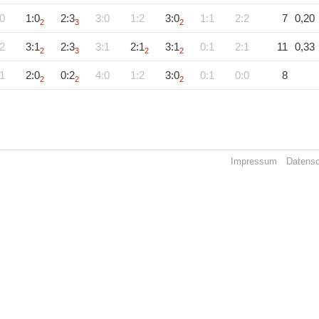
0
1:0
2:3
3:0
1:2
3:0
1:1
2:2
7
0,20
2
3
2
2
3:1
2:3
3:1
2:1
3:1
0:1
2:1
11
0,33
2
3
2
2
1
2:0
0:2
4:0
1:2
3:0
0:1
0:0
8
2
2
2
Impressum
Datens