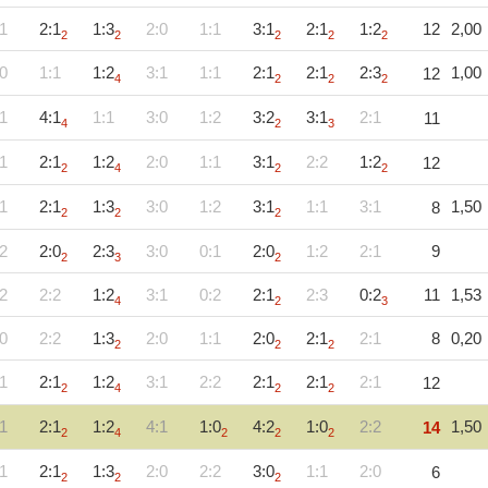
1
2:1
1:3
2:0
1:1
3:1
2:1
1:2
12
2,00
2
2
2
2
2
0
1:1
1:2
3:1
1:1
2:1
2:1
2:3
1,00
12
4
2
2
2
1
4:1
1:1
3:0
1:2
3:2
3:1
2:1
11
4
2
3
1
2:1
1:2
2:0
1:1
3:1
2:2
1:2
12
2
4
2
2
1
2:1
1:3
3:0
1:2
3:1
1:1
3:1
1,50
8
2
2
2
2
2:0
2:3
3:0
0:1
2:0
1:2
2:1
9
2
3
2
2
2:2
1:2
3:1
0:2
2:1
2:3
0:2
11
1,53
4
2
3
0
2:2
1:3
2:0
1:1
2:0
2:1
2:1
8
0,20
2
2
2
1
2:1
1:2
3:1
2:2
2:1
2:1
2:1
12
2
4
2
2
1
2:1
1:2
4:1
1:0
4:2
1:0
2:2
1,50
14
2
4
2
2
2
1
2:1
1:3
2:0
2:2
3:0
1:1
2:0
6
2
2
2