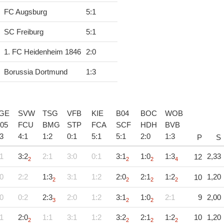
FC Augsburg
5
:
1
SC Freiburg
5
:
1
1. FC Heidenheim 1846
2
:
0
Borussia Dortmund
1
:
3
GE
SVW
TSG
VFB
KIE
B04
BOC
WOB
05
FCU
BMG
STP
FCA
SCF
HDH
BVB
3
4
:
1
1
:
2
0
:
1
5
:
1
5
:
1
2
:
0
1
:
3
P
S
1
3:2
2:1
3:0
0:1
3:1
1:0
1:3
2,33
12
2
2
2
4
0
2:2
1:3
3:1
1:2
2:0
2:1
1:2
1,20
10
2
2
2
2
0
0:2
2:3
2:0
1:2
3:1
1:0
2:1
9
2,00
3
2
2
1
2:0
1:1
3:1
1:2
3:2
2:1
1:2
10
1,20
2
2
2
2