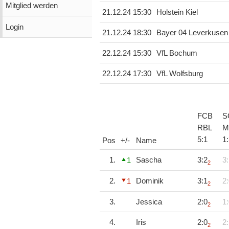
Mitglied werden
21.12.24 15:30
Holstein Kiel
Login
21.12.24 18:30
Bayer 04 Leverkusen
22.12.24 15:30
VfL Bochum
22.12.24 17:30
VfL Wolfsburg
FCB
S
RBL
M
5
:
1
1
:
Pos
+/-
Name
1.
Sascha
3:2
3:
1
2
2.
Dominik
3:1
2:
1
2
3.
Jessica
2:0
1:
2
4.
Iris
2:0
2:
2