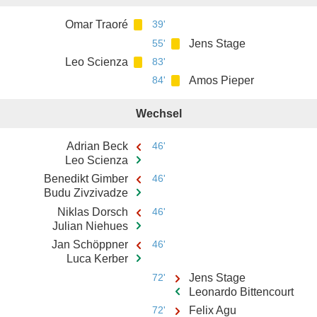
Omar Traoré
39'
55'
Jens Stage
Leo Scienza
83'
84'
Amos Pieper
Wechsel
Adrian Beck
46'
Leo Scienza
Benedikt Gimber
46'
Budu Zivzivadze
Niklas Dorsch
46'
Julian Niehues
Jan Schöppner
46'
Luca Kerber
72'
Jens Stage
Leonardo Bittencourt
72'
Felix Agu