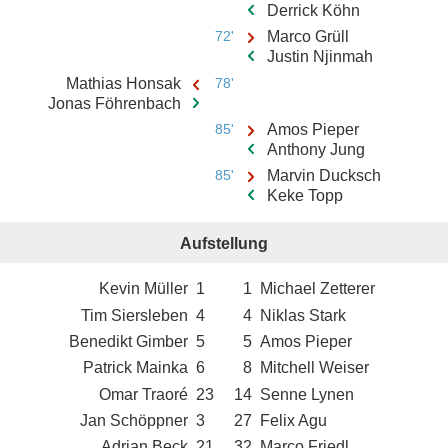
Derrick Köhn
72'
Marco Grüll
Justin Njinmah
Mathias Honsak
78'
Jonas Föhrenbach
85'
Amos Pieper
Anthony Jung
85'
Marvin Ducksch
Keke Topp
Aufstellung
Kevin Müller
1
1
Michael Zetterer
Tim Siersleben
4
4
Niklas Stark
Benedikt Gimber
5
5
Amos Pieper
Patrick Mainka
6
8
Mitchell Weiser
Omar Traoré
23
14
Senne Lynen
Jan Schöppner
3
27
Felix Agu
Adrian Beck
21
32
Marco Friedl