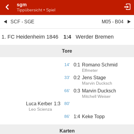
sgm
Tippübersicht • Spiel
SCF - SGE
M05 - B04
1. FC Heidenheim 1846
1
:
4
Werder Bremen
Tore
14'
0
:
1
Romano Schmid
Elfmeter
33'
0
:
2
Jens Stage
Marvin Ducksch
66'
0
:
3
Marvin Ducksch
Mitchell Weiser
Luca Kerber
1
:
3
80'
Leo Scienza
86'
1
:
4
Keke Topp
Karten