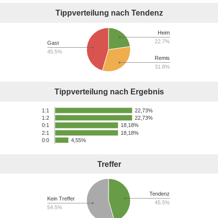
Tippverteilung nach Tendenz
Heim
22.7%
Gast
45.5%
Remis
31.8%
Tippverteilung nach Ergebnis
22,73%
1:1
22,73%
1:2
18,18%
0:1
2:1
18,18%
0:0
4,55%
Treffer
Tendenz
Kein Treffer
45.5%
54.5%