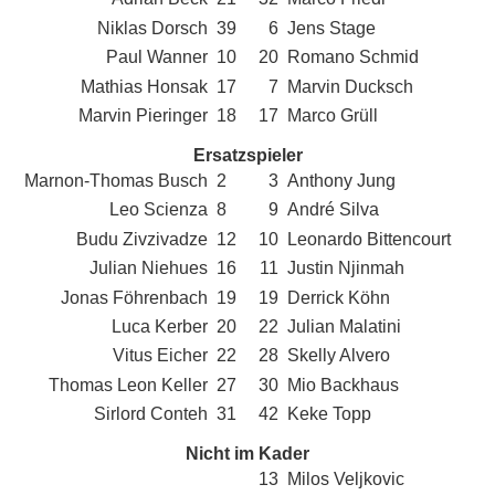
Niklas Dorsch
39
6
Jens Stage
Paul Wanner
10
20
Romano Schmid
Mathias Honsak
17
7
Marvin Ducksch
Marvin Pieringer
18
17
Marco Grüll
Ersatzspieler
Marnon-Thomas Busch
2
3
Anthony Jung
Leo Scienza
8
9
André Silva
Budu Zivzivadze
12
10
Leonardo Bittencourt
Julian Niehues
16
11
Justin Njinmah
Jonas Föhrenbach
19
19
Derrick Köhn
Luca Kerber
20
22
Julian Malatini
Vitus Eicher
22
28
Skelly Alvero
Thomas Leon Keller
27
30
Mio Backhaus
Sirlord Conteh
31
42
Keke Topp
Nicht im Kader
13
Milos Veljkovic