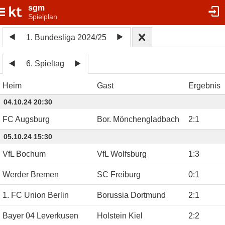
sgm
Spielplan
1. Bundesliga 2024/25
6. Spieltag
Heim
Gast
Ergebnis
04.10.24 20:30
FC Augsburg
Bor. Mönchengladbach
2
:
1
05.10.24 15:30
VfL Bochum
VfL Wolfsburg
1
:
3
Werder Bremen
SC Freiburg
0
:
1
1. FC Union Berlin
Borussia Dortmund
2
:
1
Bayer 04 Leverkusen
Holstein Kiel
2
:
2