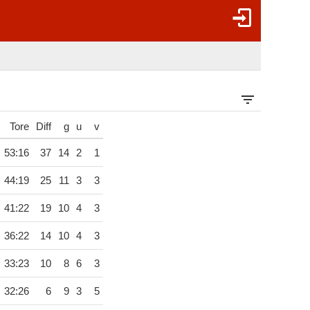
Tore
Diff
g
u
v
53:16
37
14
2
1
44:19
25
11
3
3
41:22
19
10
4
3
36:22
14
10
4
3
33:23
10
8
6
3
32:26
6
9
3
5