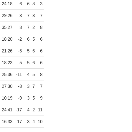
24:18
6
6
8
3
29:26
3
7
3
7
35:27
8
7
2
8
18:20
-2
6
5
6
21:26
-5
5
6
6
18:23
-5
5
6
6
25:36
-11
4
5
8
27:30
-3
3
7
7
10:19
-9
3
5
9
24:41
-17
4
2
11
16:33
-17
3
4
10