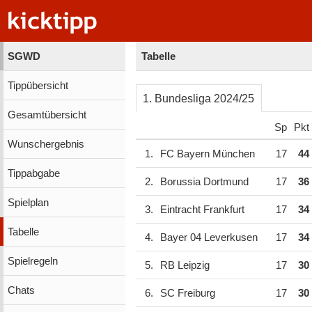
SGWD
Tabelle
Tippübersicht
1. Bundesliga 2024/25
Gesamtübersicht
Sp
Pkt
Wunschergebnis
1.
FC Bayern München
17
44
Tippabgabe
2.
Borussia Dortmund
17
36
Spielplan
3.
Eintracht Frankfurt
17
34
Tabelle
4.
Bayer 04 Leverkusen
17
34
Spielregeln
5.
RB Leipzig
17
30
Chats
6.
SC Freiburg
17
30