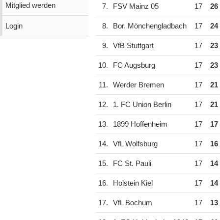
Mitglied werden
7.
FSV Mainz 05
17
26
Login
8.
Bor. Mönchengladbach
17
24
9.
VfB Stuttgart
17
23
10.
FC Augsburg
17
23
11.
Werder Bremen
17
21
12.
1. FC Union Berlin
17
21
13.
1899 Hoffenheim
17
17
14.
VfL Wolfsburg
17
16
15.
FC St. Pauli
17
14
16.
Holstein Kiel
17
14
17.
VfL Bochum
17
13