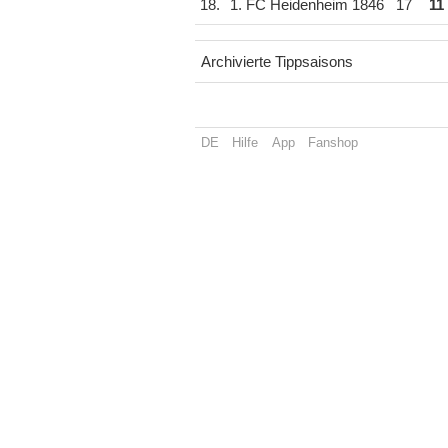
18.
1. FC Heidenheim 1846
17
11
Archivierte Tippsaisons
DE
Hilfe
App
Fanshop