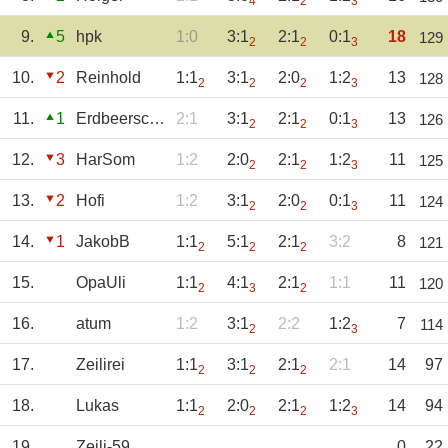
4
2
3
9.
5
hpk
1:0
3:1
2:1
0:1
18
129
2
2
3
10.
2
Reinhold
1:1
3:1
2:0
1:2
13
128
2
2
2
3
11.
1
Erdbeerschorsch
2:1
3:1
2:1
0:1
13
126
2
2
3
12.
3
HarSom
1:2
2:0
2:1
1:2
11
125
2
2
3
13.
2
Hofi
1:2
3:1
2:0
0:1
11
124
2
2
3
14.
1
JakobB
1:1
5:1
2:1
3:2
8
121
2
2
2
15.
OpaUli
1:1
4:1
2:1
1:1
11
120
2
3
2
16.
atum
1:2
3:1
2:2
1:2
7
114
2
3
17.
Zeilirei
1:1
3:1
2:1
2:1
14
97
2
2
2
18.
Lukas
1:1
2:0
2:1
1:2
14
94
2
2
2
3
19.
Zeili-59
0
22