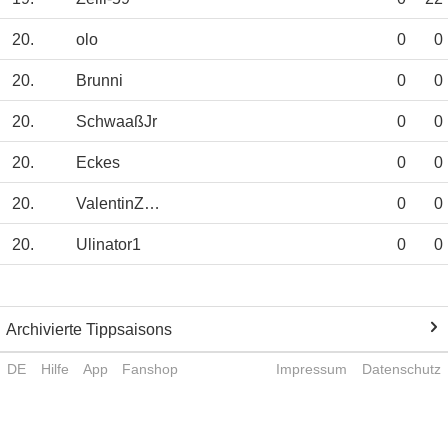
20.
olo
0
0
20.
Brunni
0
0
20.
SchwaaßJr
0
0
20.
Eckes
0
0
20.
ValentinZogel
0
0
20.
Ulinator1
0
0
Archivierte Tippsaisons
DE
Hilfe
App
Fanshop
Impressum
Datenschutz