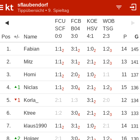
sflaubendorf
Tippübersicht • 9. Spieltag
FCU
FCB
KOE
WOB
SCF
B04
HSV
TSG
0
:
0
3
:
0
4
:
1
2
:
3
Pos
+/-
Name
P
G
1.
Fabian
1:1
3:1
1:0
1:2
14
145
2
2
2
3
2.
Mitz
1:1
3:1
2:1
1:2
13
141
2
2
2
3
3.
Horni
1:1
2:0
1:0
1:1
11
137
2
2
2
4.
1
Niclas
1:1
3:0
2:1
1:2
15
136
2
4
2
3
5.
1
Korla_
2:1
1:3
3:1
2:0
12
134
2
6.
Ktree
1:2
3:0
2:1
1:2
13
133
4
2
3
7.
klaus1990
1:1
3:1
1:0
2:1
14
131
2
2
2
8.
2
Holger
2:1
3:0
2:1
1:2
16
130