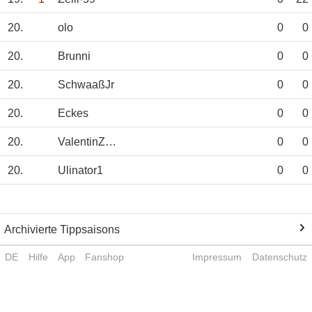
20.
olo
0
0
20.
Brunni
0
0
20.
SchwaaßJr
0
0
20.
Eckes
0
0
20.
ValentinZogel
0
0
20.
Ulinator1
0
0
Archivierte Tippsaisons
DE
Hilfe
App
Fanshop
Impressum
Datenschutz