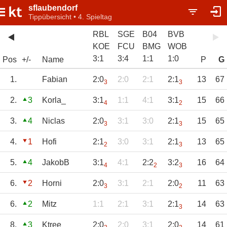
sflaubendorf
Tippübersicht • 4. Spieltag
RBL
SGE
B04
BVB
KOE
FCU
BMG
WOB
3
:
1
3
:
4
1
:
1
1
:
0
Pos
+/-
Name
P
G
1.
Fabian
2:0
2:0
2:1
2:1
13
67
3
3
2.
3
Korla_
3:1
1:1
4:1
3:1
15
66
4
2
3.
4
Niclas
2:0
3:1
3:0
2:1
15
65
3
3
4.
1
Hofi
2:1
3:0
3:1
2:1
13
65
2
3
5.
4
JakobB
3:1
4:1
2:2
3:2
16
64
4
2
3
6.
2
Horni
2:0
3:1
2:1
2:0
11
63
3
2
6.
2
Mitz
1:1
2:1
3:1
2:1
14
63
3
8.
3
Ktree
2:0
2:0
3:1
2:0
14
61