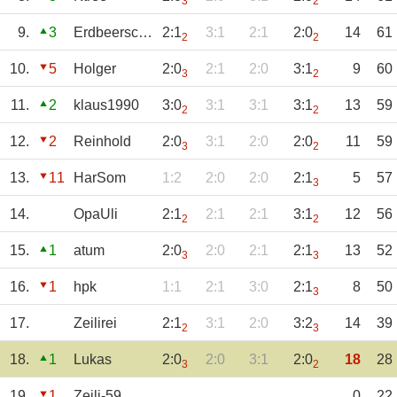
3
2
9.
3
Erdbeerschorsch
2:1
3:1
2:1
2:0
14
61
2
2
10.
5
Holger
2:0
2:1
2:0
3:1
9
60
3
2
11.
2
klaus1990
3:0
3:1
3:1
3:1
13
59
2
2
12.
2
Reinhold
2:0
3:1
2:0
2:0
11
59
3
2
13.
11
HarSom
1:2
2:0
2:0
2:1
5
57
3
14.
OpaUli
2:1
2:1
2:1
3:1
12
56
2
2
15.
1
atum
2:0
2:0
2:1
2:1
13
52
3
3
16.
1
hpk
1:1
2:1
3:0
2:1
8
50
3
17.
Zeilirei
2:1
3:1
2:0
3:2
14
39
2
3
18.
1
Lukas
2:0
2:0
3:1
2:0
18
28
3
2
19.
1
Zeili-59
0
22