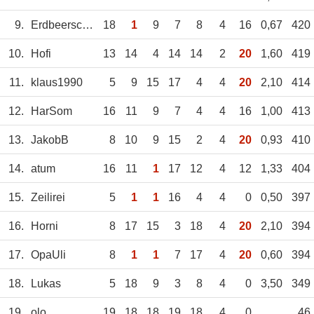
9.
Erdbeerschorsch
18
1
9
7
8
4
16
0,67
420
10.
Hofi
13
14
4
14
14
2
20
1,60
419
11.
klaus1990
5
9
15
17
4
4
20
2,10
414
12.
HarSom
16
11
9
7
4
4
16
1,00
413
13.
JakobB
8
10
9
15
2
4
20
0,93
410
14.
atum
16
11
1
17
12
4
12
1,33
404
15.
Zeilirei
5
1
1
16
4
4
0
0,50
397
16.
Horni
8
17
15
3
18
4
20
2,10
394
17.
OpaUli
8
1
1
7
17
4
20
0,60
394
18.
Lukas
5
18
9
3
8
4
0
3,50
349
19.
olo
19
18
18
19
18
4
0
46