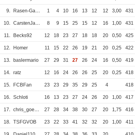
9.
Rasen-Gandalf
1
4
10
16
13
12
12
3,00
431
10.
CarstenJancker
8
9
15
25
15
12
16
1,00
431
11.
Becks92
12
18
23
27
18
18
20
0,50
425
12.
Homer
11
15
22
26
19
21
20
0,25
422
13.
baslermario
27
29
31
27
26
24
16
0,50
419
14.
ratz
12
16
24
26
26
25
20
0,25
418
15.
FCBFan
23
23
29
35
29
25
4
418
16.
Schloti
16
13
23
27
24
26
20
1,00
417
17.
chris_goebel
27
28
34
38
30
27
20
1,75
416
18.
TSFGVOB
23
22
33
41
32
32
20
1,00
411
19.
Daniel110385
27
28
34
38
36
33
20
410