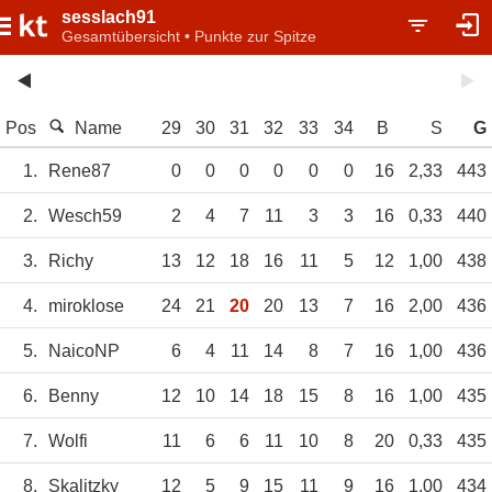
sesslach91
Gesamtübersicht • Punkte zur Spitze
Pos
Name
29
30
31
32
33
34
B
S
G
1.
Rene87
0
0
0
0
0
0
16
2,33
443
2.
Wesch59
2
4
7
11
3
3
16
0,33
440
3.
Richy
13
12
18
16
11
5
12
1,00
438
4.
miroklose
24
21
20
20
13
7
16
2,00
436
5.
NaicoNP
6
4
11
14
8
7
16
1,00
436
6.
Benny
12
10
14
18
15
8
16
1,00
435
7.
Wolfi
11
6
6
11
10
8
20
0,33
435
8.
Skalitzky
12
5
9
15
11
9
16
1,00
434