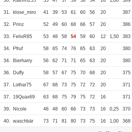
30.
Kathrin255
53
47
57
59
58
54
16
1,00
389
31.
klose_miro
41
39
53
61
60
56
20
387
32.
Prinz
52
49
60
68
66
57
20
386
33.
FelixR85
53
48
58
54
59
60
12
1,50
383
34.
Pfruf
58
65
74
76
65
63
20
380
34.
Bierharry
56
62
71
71
65
63
20
380
36.
Duffy
58
57
67
75
70
68
20
375
37.
Lothar75
67
68
73
75
72
72
20
371
37.
19Quax69
63
68
75
79
75
72
16
371
39.
Nicole
46
48
60
66
73
73
16
0,25
370
40.
waschbär
73
71
81
80
73
75
16
1,00
368