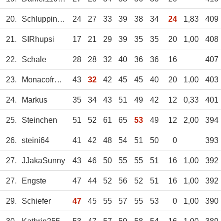
20.
Schluppinger
24
27
33
39
38
34
24
1,83
409
21.
SIRhupsi
17
21
29
39
35
35
20
1,00
408
22.
Schale
28
28
32
40
36
36
16
407
23.
Monacofranzl197
43
32
42
45
45
40
20
1,00
403
24.
Markus
35
34
43
51
49
42
12
0,33
401
25.
Steinchen
51
52
61
65
53
49
12
2,00
394
26.
steini64
41
42
48
54
51
50
0
393
27.
JJakaSunny
43
46
50
55
55
51
16
1,00
392
27.
Engste
47
44
52
56
52
51
16
1,00
392
29.
Schiefer
47
45
55
57
55
53
0
1,00
390