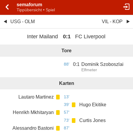
semaforum
Tippübersicht • Spiel
USG - OLM
VIL - KOP
Inter Mailand
0
:
1
FC Liverpool
Tore
88'
0
:
1
Dominik Szoboszlai
Elfmeter
Karten
Lautaro Martinez
13'
39'
Hugo Ekitike
Henrikh Mkhitaryan
57'
73'
Curtis Jones
Alessandro Bastoni
87'