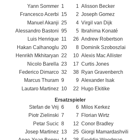
Yann Sommer
1
1
Alisson Becker
Francesco Acerbi
15
2
Joseph Gomez
Manuel Akanji
25
4
Virgil van Dijk
Alessandro Bastoni
95
5
Ibrahima Konaté
Luis Henrique
11
26
Andrew Robertson
Hakan Calhanoglu
20
8
Dominik Szoboszlai
Henrikh Mkhitaryan
22
10
Alexis Mac Allister
Nicolo Barella
23
17
Curtis Jones
Federico Dimarco
32
38
Ryan Gravenberch
Marcus Thuram
9
9
Alexander Isak
Lautaro Martinez
10
22
Hugo Ekitike
Ersatzspieler
Stefan de Vrij
6
6
Milos Kerkez
Piotr Zielinski
7
7
Florian Wirtz
Petar Sucic
8
12
Conor Bradley
Josep Martinez
13
25
Giorgi Mamardashvili
Ange-Yoan Bonny
14
28
Freddie Woodman