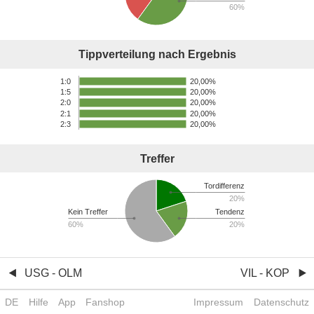
60%
Tippverteilung nach Ergebnis
20,00%
1:0
20,00%
1:5
20,00%
2:0
2:1
20,00%
2:3
20,00%
Treffer
Tordifferenz
20%
Kein Treffer
Tendenz
60%
20%
USG - OLM
VIL - KOP
DE
Hilfe
App
Fanshop
Impressum
Datenschutz