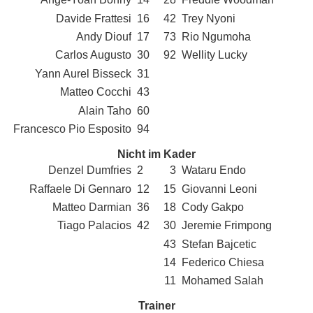
Davide Frattesi
16
42
Trey Nyoni
Andy Diouf
17
73
Rio Ngumoha
Carlos Augusto
30
92
Wellity Lucky
Yann Aurel Bisseck
31
Matteo Cocchi
43
Alain Taho
60
Francesco Pio Esposito
94
Nicht im Kader
Denzel Dumfries
2
3
Wataru Endo
Raffaele Di Gennaro
12
15
Giovanni Leoni
Matteo Darmian
36
18
Cody Gakpo
Tiago Palacios
42
30
Jeremie Frimpong
43
Stefan Bajcetic
14
Federico Chiesa
11
Mohamed Salah
Trainer