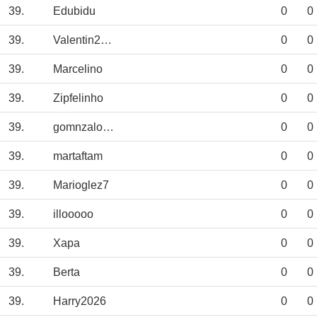
39.
Edubidu
0
0
39.
Valentin2003_KT
0
0
39.
Marcelino
0
0
39.
Zipfelinho
0
0
39.
gomnzalo1234
0
0
39.
martaftam
0
0
39.
Marioglez7
0
0
39.
illooooo
0
0
39.
Xapa
0
0
39.
Berta
0
0
39.
Harry2026
0
0