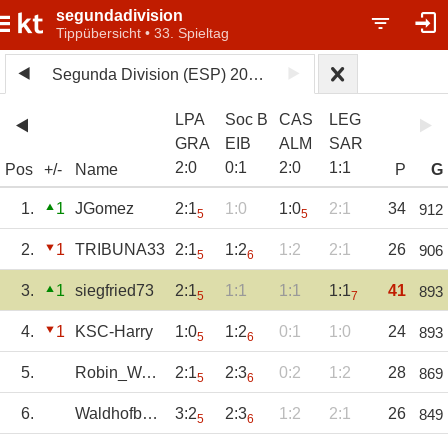
segundadivision
Tippübersicht • 33. Spieltag
Segunda Division (ESP) 2025/26
LPA
Soc B
CAS
LEG
GRA
EIB
ALM
SAR
2
:
0
0
:
1
2
:
0
1
:
1
Pos
+/-
Name
P
G
1.
1
JGomez
2:1
1:0
1:0
2:1
34
912
5
5
2.
1
TRIBUNA33
2:1
1:2
1:2
2:1
26
906
5
6
3.
1
siegfried73
2:1
1:1
1:1
1:1
41
893
5
7
4.
1
KSC-Harry
1:0
1:2
0:1
1:0
24
893
5
6
5.
Robin_Waldhof
2:1
2:3
0:2
1:2
28
869
5
6
6.
Waldhofbuben07
3:2
2:3
1:2
2:1
26
849
5
6