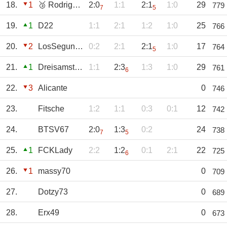
18.
1
🥉 Rodriguez
2:0
1:1
2:1
1:0
29
779
7
5
19.
1
D22
1:1
2:1
1:2
1:0
25
766
20.
2
LosSegundaSeñor
0:2
2:1
2:1
1:0
17
764
5
21.
1
Dreisamstrand
1:1
2:3
1:3
1:0
29
761
6
22.
3
Alicante
0
746
23.
Fitsche
1:2
1:1
0:3
0:1
12
742
24.
BTSV67
2:0
1:3
0:2
24
738
7
5
25.
1
FCKLady
2:2
1:2
0:1
2:1
22
725
6
26.
1
massy70
0
709
27.
Dotzy73
0
689
28.
Erx49
0
673