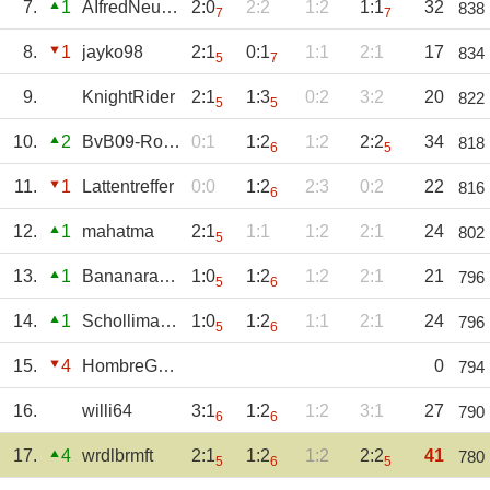
7.
1
AIfredNeumann
2:0
2:2
1:2
1:1
32
838
7
7
8.
1
jayko98
2:1
0:1
1:1
2:1
17
834
5
7
9.
KnightRider
2:1
1:3
0:2
3:2
20
822
5
5
10.
2
BvB09-Robert
0:1
1:2
1:2
2:2
34
818
6
5
11.
1
Lattentreffer
0:0
1:2
2:3
0:2
22
816
6
12.
1
mahatma
2:1
1:1
1:2
2:1
24
802
5
13.
1
Bananarama
1:0
1:2
1:2
2:1
21
796
5
6
14.
1
Schollimat10
1:0
1:2
1:1
2:1
24
796
5
6
15.
4
HombreGato
0
794
16.
willi64
3:1
1:2
1:2
3:1
27
790
6
6
17.
4
wrdlbrmft
2:1
1:2
1:2
2:2
41
780
5
6
5