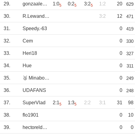
29.
gonzaaleez3
1:0
0:2
3:2
1:2
20
629
5
5
5
30.
R.Lewandowski
3:2
12
471
31.
Speedy.-63
0
419
32.
Cem
0
330
33.
Heri18
0
327
34.
Hue
0
311
35.
🥈 MinabodeKiev
0
249
36.
UDAFANS
0
248
37.
SuperVlad
2:1
1:3
2:2
3:1
31
98
5
5
38.
flo1901
0
10
39.
hectoreldense6
0
0