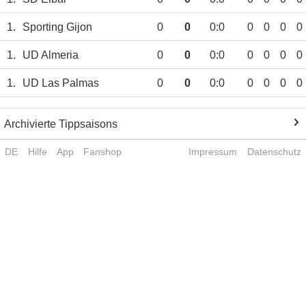
1.
Sporting Gijon
0
0
0:0
0
0
0
0
1.
UD Almeria
0
0
0:0
0
0
0
0
1.
UD Las Palmas
0
0
0:0
0
0
0
0
Archivierte Tippsaisons
DE
Hilfe
App
Fanshop
Impressum
Datenschutz