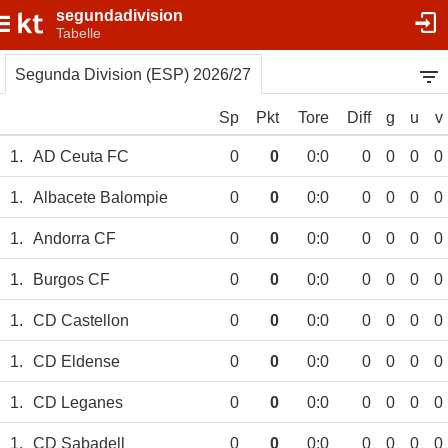
segundadivision
Tabelle
Segunda Division (ESP) 2026/27
Sp
Pkt
Tore
Diff
g
u
v
1.
AD Ceuta FC
0
0
0:0
0
0
0
0
1.
Albacete Balompie
0
0
0:0
0
0
0
0
1.
Andorra CF
0
0
0:0
0
0
0
0
1.
Burgos CF
0
0
0:0
0
0
0
0
1.
CD Castellon
0
0
0:0
0
0
0
0
1.
CD Eldense
0
0
0:0
0
0
0
0
1.
CD Leganes
0
0
0:0
0
0
0
0
1.
CD Sabadell
0
0
0:0
0
0
0
0