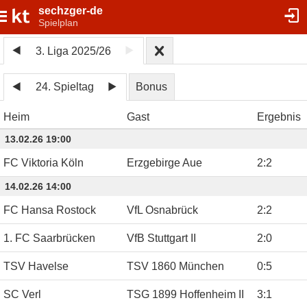
sechzger-de
Spielplan
3. Liga 2025/26
24. Spieltag
Bonus
Heim
Gast
Ergebnis
13.02.26 19:00
FC Viktoria Köln
Erzgebirge Aue
2
:
2
14.02.26 14:00
FC Hansa Rostock
VfL Osnabrück
2
:
2
1. FC Saarbrücken
VfB Stuttgart II
2
:
0
TSV Havelse
TSV 1860 München
0
:
5
SC Verl
TSG 1899 Hoffenheim II
3
:
1