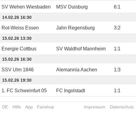
SV Wehen Wiesbaden
MSV Duisburg
6
:
1
14.02.26 16:30
Rot-Weiss Essen
Jahn Regensburg
3
:
2
15.02.26 13:30
Energie Cottbus
SV Waldhof Mannheim
1
:
1
15.02.26 16:30
SSV Ulm 1846
Alemannia Aachen
1
:
3
15.02.26 19:30
1. FC Schweinfurt 05
FC Ingolstadt
1
:
1
DE
Hilfe
App
Fanshop
Impressum
Datenschutz