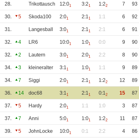
28.
Trikottausch
12:0
3:2
1:2
7
93
1
1
2
30.
5
Skoda100
2:0
2:1
1:1
6
92
1
1
31.
Langesball
3:0
2:1
2:1
6
91
1
1
32.
4
LR6
10:0
1:0
0:0
9
90
1
1
32.
2
Lautern
3:0
2:0
2:2
8
90
1
1
34.
3
kleineralter
3:1
1:0
1:1
9
89
1
1
34.
7
Siggi
2:0
2:1
1:2
12
89
1
1
2
36.
14
doc68
3:1
2:1
0:1
15
87
1
1
2
37.
5
Hardy
2:0
1:1
1:0
3
87
1
37.
7
Anni
5:0
1:0
1:2
11
87
1
1
2
39.
5
JohnLocke
10:0
0:1
2:2
4
86
1