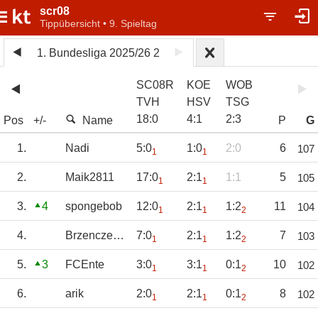
scr08
Tippübersicht • 9. Spieltag
1. Bundesliga 2025/26 2
SC08R
KOE
WOB
TVH
HSV
TSG
18
:
0
4
:
1
2
:
3
Pos
+/-
Name
P
G
1.
Nadi
5:0
1:0
2:0
6
107
1
1
2.
Maik2811
17:0
2:1
1:1
5
105
1
1
3.
4
spongebob
12:0
2:1
1:2
11
104
1
1
2
4.
Brzenczeszczyki
7:0
2:1
1:2
7
103
1
1
2
5.
3
FCEnte
3:0
3:1
0:1
10
102
1
1
2
6.
arik
2:0
2:1
0:1
8
102
1
1
2