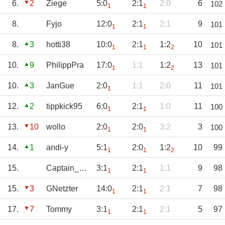
6.
2
Ziege
5:0
2:1
2:0
6
102
1
1
8.
Fyjo
12:0
2:1
2:1
9
101
1
1
8.
3
hotti38
10:0
2:1
1:2
10
101
1
1
2
10.
9
PhilippPra
17:0
1:1
1:2
13
101
1
2
10.
3
JanGue
2:0
1:1
2:0
11
101
1
12.
2
tippkick95
6:0
2:1
1:0
11
100
1
1
13.
10
wollo
2:0
2:0
3:2
3
100
1
1
14.
1
andi-y
5:1
2:0
1:2
10
99
1
1
2
15.
Captain_Mauri
3:1
2:1
1:1
9
98
1
1
15.
3
GNetzter
14:0
2:1
2:1
7
98
1
1
17.
7
Tommy
3:1
2:1
2:1
5
97
1
1