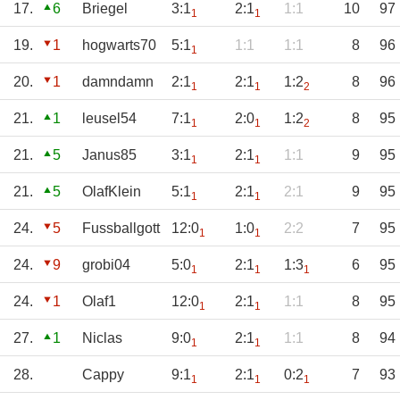
17.
6
Briegel
3:1
2:1
1:1
10
97
1
1
19.
1
hogwarts70
5:1
1:1
1:1
8
96
1
20.
1
damndamn
2:1
2:1
1:2
8
96
1
1
2
21.
1
leusel54
7:1
2:0
1:2
8
95
1
1
2
21.
5
Janus85
3:1
2:1
1:1
9
95
1
1
21.
5
OlafKlein
5:1
2:1
2:1
9
95
1
1
24.
5
Fussballgott
12:0
1:0
2:2
7
95
1
1
24.
9
grobi04
5:0
2:1
1:3
6
95
1
1
1
24.
1
Olaf1
12:0
2:1
1:1
8
95
1
1
27.
1
Niclas
9:0
2:1
1:1
8
94
1
1
28.
Cappy
9:1
2:1
0:2
7
93
1
1
1