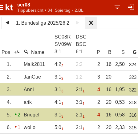
scr08
Tippübersicht • 34. Spieltag - 2.BL
1. Bundesliga 2025/26 2
SC08R
DSC
SV09W
BSC
3
:
1
6
:
1
Pos
+/-
Name
P
B
S
G
1.
Maik2811
4:2
2:2
2
16
2,50
324
2
2.
JanGue
3:1
1:2
3
20
323
3
3.
Anni
3:1
2:1
4
16
1,95
322
3
1
4.
arik
4:1
3:1
2
20
0,53
318
1
1
5.
2
Briegel
3:1
2:1
4
16
0,58
316
3
1
6.
1
wollo
5:0
2:1
2
20
2,33
315
1
1