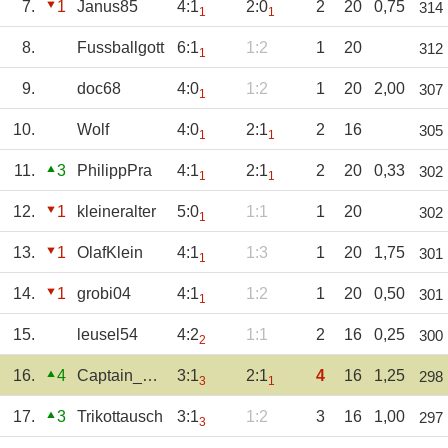
7.
1
Janus85
4:1
2:0
2
20
0,75
314
1
1
8.
Fussballgott
6:1
1:2
1
20
312
1
9.
doc68
4:0
1:2
1
20
2,00
307
1
10.
Wolf
4:0
2:1
2
16
305
1
1
11.
3
PhilippPra
4:1
2:1
2
20
0,33
302
1
1
12.
1
kleineralter
5:0
1:1
1
20
302
1
13.
1
OlafKlein
4:1
1:3
1
20
1,75
301
1
14.
1
grobi04
4:1
1:2
1
20
0,50
301
1
15.
leusel54
4:2
1:1
2
16
0,25
300
2
16.
4
Captain_Mauri
3:1
2:1
4
16
1,25
298
3
1
17.
3
Trikottausch
3:1
1:2
3
16
1,00
297
3