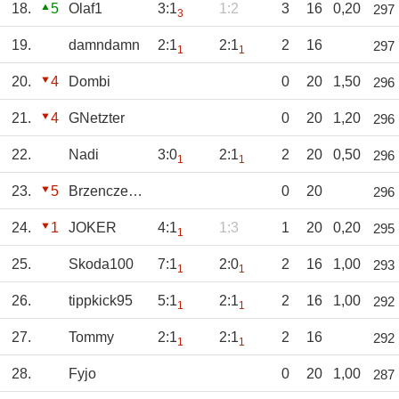
18.
5
Olaf1
3:1
1:2
3
16
0,20
297
3
19.
damndamn
2:1
2:1
2
16
297
1
1
20.
4
Dombi
0
20
1,50
296
21.
4
GNetzter
0
20
1,20
296
22.
Nadi
3:0
2:1
2
20
0,50
296
1
1
23.
5
Brzenczeszczyki
0
20
296
24.
1
JOKER
4:1
1:3
1
20
0,20
295
1
25.
Skoda100
7:1
2:0
2
16
1,00
293
1
1
26.
tippkick95
5:1
2:1
2
16
1,00
292
1
1
27.
Tommy
2:1
2:1
2
16
292
1
1
28.
Fyjo
0
20
1,00
287