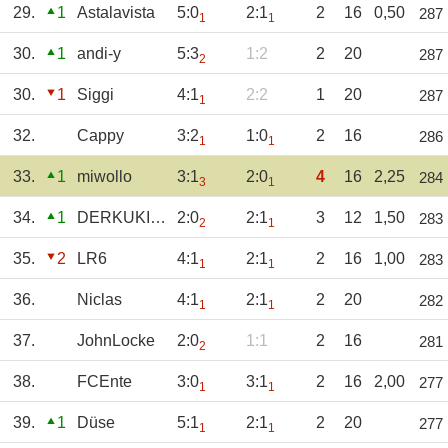
29.
1
Astalavista
5:0
2:1
2
16
0,50
287
1
1
30.
1
andi-y
5:3
1:2
2
20
287
2
30.
1
Siggi
4:1
2:2
1
20
287
1
32.
Cappy
3:2
1:0
2
16
286
1
1
33.
1
miwollo
3:1
2:0
4
16
2,25
284
3
1
34.
1
DERKUKI1973
2:0
2:1
3
12
1,50
283
2
1
35.
2
LR6
4:1
2:1
2
16
1,00
283
1
1
36.
Niclas
4:1
2:1
2
20
282
1
1
37.
JohnLocke
2:0
1:1
2
16
281
2
38.
FCEnte
3:0
3:1
2
16
2,00
277
1
1
39.
1
Düse
5:1
2:1
2
20
277
1
1