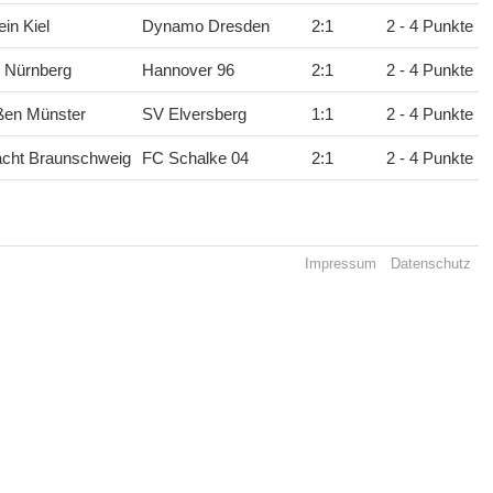
ein Kiel
Dynamo Dresden
2
:
1
2 - 4 Punkte
 Nürnberg
Hannover 96
2
:
1
2 - 4 Punkte
ßen Münster
SV Elversberg
1
:
1
2 - 4 Punkte
acht Braunschweig
FC Schalke 04
2
:
1
2 - 4 Punkte
Impressum
Datenschutz