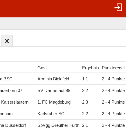
Gast
Ergebnis
Punkteregel
ha BSC
Arminia Bielefeld
1
:
1
2 - 4 Punkte
aderborn 07
SV Darmstadt 98
2
:
2
2 - 4 Punkte
 Kaiserslautern
1. FC Magdeburg
2
:
3
2 - 4 Punkte
Bochum
Karlsruher SC
2
:
2
2 - 4 Punkte
na Düsseldorf
SpVgg Greuther Fürth
2
:
1
2 - 4 Punkte