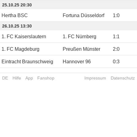
25.10.25 20:30
Hertha BSC
Fortuna Düsseldorf
1
:
0
26.10.25 13:30
1. FC Kaiserslautern
1. FC Nürnberg
1
:
1
1. FC Magdeburg
Preußen Münster
2
:
0
Eintracht Braunschweig
Hannover 96
0
:
3
DE
Hilfe
App
Fanshop
Impressum
Datenschutz