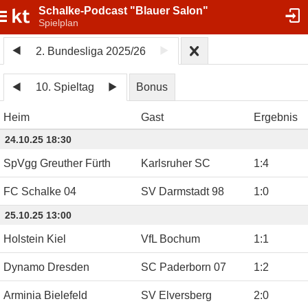
Schalke-Podcast "Blauer Salon"
Spielplan
2. Bundesliga 2025/26
10. Spieltag
Bonus
Heim
Gast
Ergebnis
24.10.25 18:30
SpVgg Greuther Fürth
Karlsruher SC
1
:
4
FC Schalke 04
SV Darmstadt 98
1
:
0
25.10.25 13:00
Holstein Kiel
VfL Bochum
1
:
1
Dynamo Dresden
SC Paderborn 07
1
:
2
Arminia Bielefeld
SV Elversberg
2
:
0