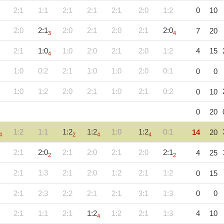
2:1
1:1
2:1
2:1
2:1
2:0
1:2
0
10
2:0
2:1
2:0
2:1
2:0
2:1
2:0
7
20
3
4
2:1
1:0
1:0
2:0
2:1
2:0
1:2
4
15
4
1:0
0:2
2:1
1:0
1:0
2:0
0:1
0
0
1:0
1:2
2:0
2:1
1:0
2:1
0:2
0
10
0
20
1:2
1:1
1:2
1:2
1:0
1:2
0:1
14
20
4
2
4
4
2:1
2:0
2:1
2:0
2:1
2:0
2:1
4
25
2
2
2:1
1:3
2:1
2:0
1:2
2:1
1:2
0
15
2:1
2:3
2:2
2:1
2:1
3:1
1:3
0
0
2:1
1:1
2:1
1:2
1:2
2:1
1:3
4
10
4