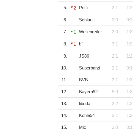
5.
Potti
3:1
1:2
2
6.
Schlauti
2:0
0:2
7.
Wellenreiter
2:0
1:3
1
8.
bf
3:1
1:2
1
9.
JS86
2:1
1:2
10.
Superbarzi
2:1
0:1
11.
BVB
3:1
1:3
12.
Bayern92
5:0
1:3
13.
libuda
2:2
1:2
14.
Kohle94
3:1
1:3
15.
Mic
2:0
0:1