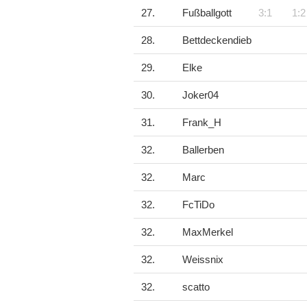
27.
Fußballgott
3:1
1:2
28.
Bettdeckendieb
29.
Elke
30.
Joker04
31.
Frank_H
32.
Ballerben
32.
Marc
32.
FcTiDo
32.
MaxMerkel
32.
Weissnix
32.
scatto