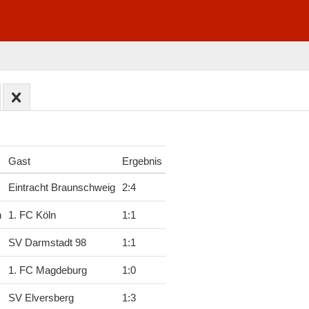
Gast
Ergebnis
Eintracht Braunschweig
2
:
4
h
1. FC Köln
1
:
1
SV Darmstadt 98
1
:
1
1. FC Magdeburg
1
:
0
SV Elversberg
1
:
3