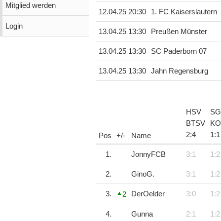
Mitglied werden
12.04.25 20:30
1. FC Kaiserslautern
Login
13.04.25 13:30
Preußen Münster
13.04.25 13:30
SC Paderborn 07
13.04.25 13:30
Jahn Regensburg
HSV
SG
BTSV
KO
2
:
4
1
:
1
Pos
+/-
Name
1.
JonnyFCB
3:1
1:2
2.
GinoG.
3:1
1:2
3.
DerOelder
3:0
1:2
2
4.
Gunna
2:1
1:2