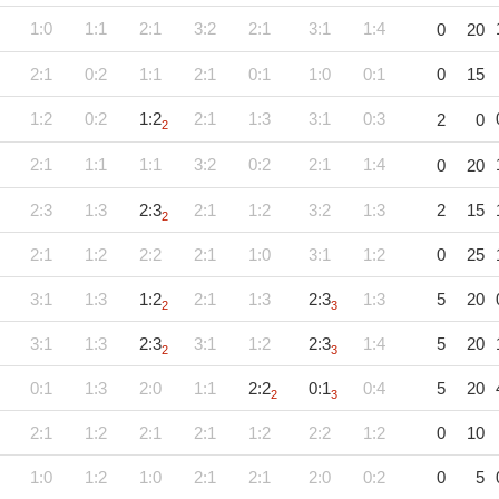
1:0
1:1
2:1
3:2
2:1
3:1
1:4
0
20
2:1
0:2
1:1
2:1
0:1
1:0
0:1
0
15
1:2
0:2
1:2
2:1
1:3
3:1
0:3
2
0
2
2:1
1:1
1:1
3:2
0:2
2:1
1:4
0
20
2:3
1:3
2:3
2:1
1:2
3:2
1:3
2
15
2
2:1
1:2
2:2
2:1
1:0
3:1
1:2
0
25
3:1
1:3
1:2
2:1
1:3
2:3
1:3
5
20
2
3
3:1
1:3
2:3
3:1
1:2
2:3
1:4
5
20
2
3
0:1
1:3
2:0
1:1
2:2
0:1
0:4
5
20
2
3
2:1
1:2
2:1
2:1
1:2
2:2
1:2
0
10
1:0
1:2
1:0
2:1
2:1
2:0
0:2
0
5