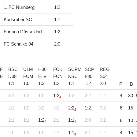
1. FC Nürnberg
1
:
2
Karlsruher SC
1
:
1
Fortuna Düsseldorf
1
:
2
FC Schalke 04
2
:
0
F
BSC
ULM
H96
FCK
SCPM
SCP
REG
E
D98
FCM
ELV
FCN
KSC
F95
S04
1
:
1
1
:
0
1
:
3
1
:
2
1
:
1
1
:
2
2
:
0
P
B
3:1
1:2
1:0
1:2
1:2
2:2
1:4
4
30
4
2:1
1:2
3:2
3:1
2:2
1:2
0:2
6
15
2
4
2:1
1:1
1:2
2:1
1:1
2:0
0:2
6
10
2
4
2:0
1:2
1:0
2:1
1:1
2:1
1:2
4
15
4