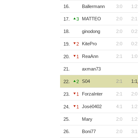
16.
Ballermann
3:0
1:2
MATTEO
2:0
2:1
17.
3
18.
ginodong
2:0
0:2
KitePro
2:0
0:2
19.
2
ReaAnn
2:1
1:0
20.
1
21.
axman73
S04
2:1
1:1
22.
2
ForzaInter
2:1
2:0
23.
1
José0402
4:1
1:2
24.
1
25.
Mary
2:0
1:2
26.
Boni77
2:0
3:1