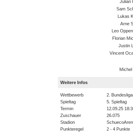
Julian
Sam Sc
Lukas 
Arne S
Leo Oppe
Florian Mi
Justin 
Vincent Oc
Michel
Weitere Infos
Wettbewerb
2. Bundesliga
Spieltag
5. Spieltag
Termin
12.09.25 18:3
Zuschauer
26.075
Stadion
SchuecoAren
Punkteregel
2 - 4 Punkte