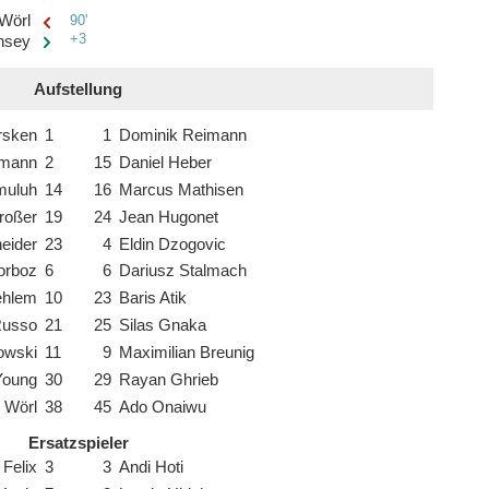
Wörl
90'
+3
nsey
Aufstellung
rsken
1
1
Dominik Reimann
gmann
2
15
Daniel Heber
muluh
14
16
Marcus Mathisen
roßer
19
24
Jean Hugonet
eider
23
4
Eldin Dzogovic
orboz
6
6
Dariusz Stalmach
ehlem
10
23
Baris Atik
Russo
21
25
Silas Gnaka
owski
11
9
Maximilian Breunig
Young
30
29
Rayan Ghrieb
 Wörl
38
45
Ado Onaiwu
Ersatzspieler
 Felix
3
3
Andi Hoti