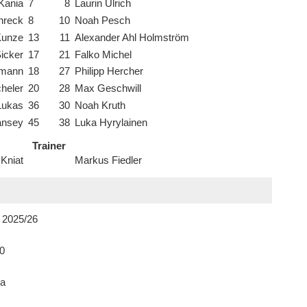
 Kania
7
8
Laurin Ulrich
hreck
8
10
Noah Pesch
Kunze
13
11
Alexander Ahl Holmström
icker
17
21
Falko Michel
rmann
18
27
Philipp Hercher
cheler
20
28
Max Geschwill
Lukas
36
30
Noah Kruth
ansey
45
38
Luka Hyrylainen
Trainer
 Kniat
Markus Fiedler
 2025/26
0
a