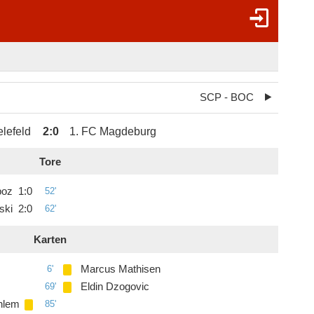
SCP - BOC
elefeld
2
:
0
1. FC Magdeburg
Tore
boz
1
:
0
52'
ski
2
:
0
62'
Karten
6'
Marcus Mathisen
69'
Eldin Dzogovic
hlem
85'