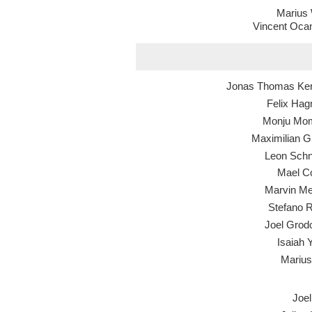
Marius 
Vincent Oca
Jonas Thomas Ke
Felix Ha
Monju Mo
Maximilian G
Leon Schn
Mael C
Marvin M
Stefano 
Joel Grod
Isaiah 
Marius
Joel