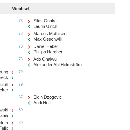
Wechsel
73'
Silas Gnaka
Laurin Ulrich
73'
Marcus Mathisen
Max Geschwill
73'
Daniel Heber
Philipp Hercher
73'
Ado Onaiwu
Alexander Ahl Holmström
Young
79'
reck
uluh
79'
icker
87'
Eldin Dzogovic
Andi Hoti
wski
89'
Kania
hlem
89'
Felix