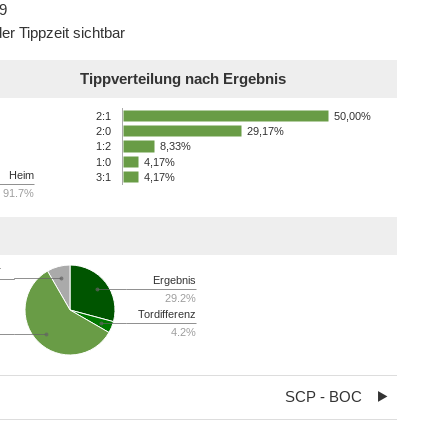
9
er Tippzeit sichtbar
Tippverteilung nach Ergebnis
50,00%
2:1
29,17%
2:0
8,33%
1:2
1:0
4,17%
Heim
3:1
4,17%
91.7%
r
Ergebnis
29.2%
Tordifferenz
4.2%
SCP - BOC